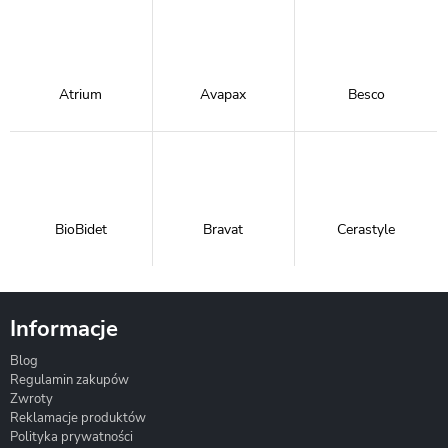
Atrium
Avapax
Besco
BioBidet
Bravat
Cerastyle
Informacje
Blog
Corsan
Gante
Hydrosan
Regulamin zakupów
Zwroty
Reklamacje produktów
Polityka prywatności