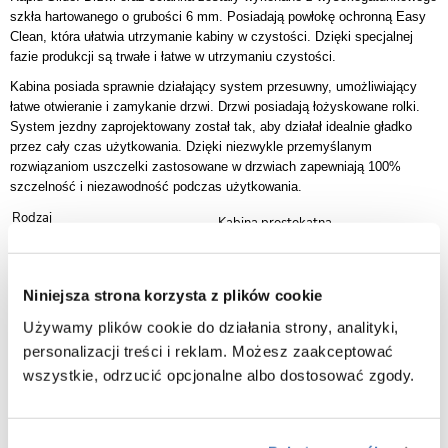
szkła hartowanego o grubości 6 mm. Posiadają powłokę ochronną Easy
Clean, która ułatwia utrzymanie kabiny w czystości. Dzięki specjalnej
fazie produkcji są trwałe i łatwe w utrzymaniu czystości.
Kabina posiada sprawnie działający system przesuwny, umożliwiający
łatwe otwieranie i zamykanie drzwi. Drzwi posiadają łożyskowane rolki.
System jezdny zaprojektowany został tak, aby działał idealnie gładko
przez cały czas użytkowania. Dzięki niezwykle przemyślanym
rozwiązaniom uszczelki zastosowane w drzwiach zapewniają 100%
szczelność i niezawodność podczas użytkowania.
Rodzaj
Kabina prostokątna
Kolor profili
Chrom
Przeźroczyste hartowane , 6 mm,
Szkło
aktywna powłoka
Niniejsza strona korzysta z plików cookie
Dłuższy bok [cm]
140 drzwi
Używamy plików cookie do działania strony, analityki,
Krótszy bok [cm]
90 ścianka stała
personalizacji treści i reklam. Możesz zaakceptować
Wysokość
1950 mm
1390-1410 mm drzwi x 885-895
wszystkie, odrzucić opcjonalne albo dostosować zgody.
Regulacja na profilach
mm ścianka
Sposób otwierania
Drzwi przesuwne
Kierunek otwierania drzwi
Uniwersalny prawy/lewy