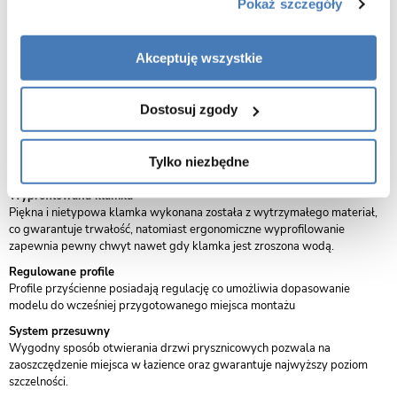
Pokaż szczegóły
Materiał uchwytów:
Mosiądz
Materiał profili:
Stal nierdzewna
Zestaw uszczelek w komplecie
Tak
Akceptuję wszystkie
Możliwość montażu bez brodzika
Tak
(na posadzce)
Możliwość montażu na brodziku
Tak
Dostosuj zgody
Powłoka Easy Clean
Nano Easy Clean Double
Gwarancja producenta
2 lata
Dodatkowe informacje:
chromowane wykończenia , stalowy uchwyt,
Tylko niezbędne
uszczelki
Wyprofilowana klamka
Piękna i nietypowa klamka wykonana została z wytrzymałego materiał,
co gwarantuje trwałość, natomiast ergonomiczne wyprofilowanie
zapewnia pewny chwyt nawet gdy klamka jest zroszona wodą.
Regulowane profile
Profile przyścienne posiadają regulację co umożliwia dopasowanie
modelu do wcześniej przygotowanego miejsca montażu
System przesuwny
Wygodny sposób otwierania drzwi prysznicowych pozwala na
zaoszczędzenie miejsca w łazience oraz gwarantuje najwyższy poziom
szczelności.