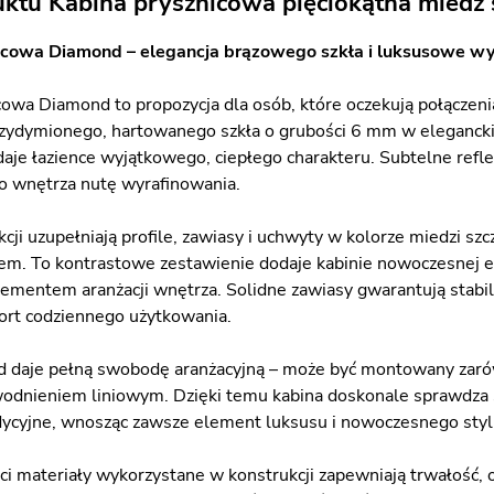
uktu Kabina prysznicowa pięciokątna mied
icowa Diamond – elegancja brązowego szkła i luksusowe w
cowa Diamond to propozycja dla osób, które oczekują połączeni
ydymionego, hartowanego szkła o grubości 6 mm w elegancki
aje łazience wyjątkowego, ciepłego charakteru. Subtelne reflek
 wnętrza nutę wyrafinowania.
cji uzupełniają profile, zawiasy i uchwyty w kolorze miedzi sz
m. To kontrastowe zestawienie dodaje kabinie nowoczesnej eleg
mentem aranżacji wnętrza. Solidne zawiasy gwarantują stabil
rt codziennego użytkowania.
daje pełną swobodę aranżacyjną – może być montowany zarówn
odnieniem liniowym. Dzięki temu kabina doskonale sprawdza s
adycyjne, wnosząc zawsze element luksusu i nowoczesnego styl
ci materiały wykorzystane w konstrukcji zapewniają trwałość,