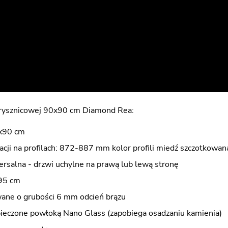
prysznicowej 90x90 cm Diamond Rea:
x90 cm
acji na profilach: 872-887 mm kolor profili miedź szczotkowan
ersalna - drzwi uchylne na prawą lub lewą stronę
95 cm
wane o grubości 6 mm odcień brązu
pieczone powłoką Nano Glass (zapobiega osadzaniu kamienia)