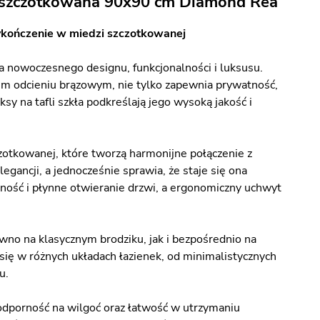
ź szczotkowana 90x90 cm Diamond Rea
ykończenie w miedzi szczotkowanej
a nowoczesnego designu, funkcjonalności i luksusu.
m odcieniu brązowym, nie tylko zapewnia prywatność,
sy na tafli szkła podkreślają jego wysoką jakość i
czotkowanej, które tworzą harmonijne połączenie z
ancji, a jednocześnie sprawia, że staje się ona
ność i płynne otwieranie drzwi, a ergonomiczny uchwyt
o na klasycznym brodziku, jak i bezpośrednio na
ię w różnych układach łazienek, od minimalistycznych
u.
 odporność na wilgoć oraz łatwość w utrzymaniu