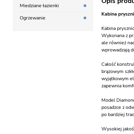
Opis prod
Miedziane łazienki
Kabina pryszn
Ogrzewanie
Kabina pryszni
Wykonana z prz
ale również nad
wprowadzają do
Całość konstruk
brązowym szkłe
wyjątkowym ele
zapewnia komfo
Model Diamond 
posadzce z odw
po bardziej tr
Wysokiej jakoś