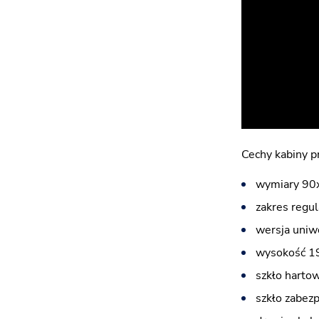
Cechy kabiny 
wymiary 90
zakres regul
wersja uniw
wysokość 1
szkło harto
szkło zabez