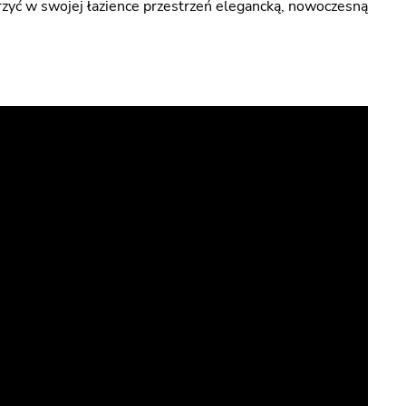
rzyć w swojej łazience przestrzeń elegancką, nowoczesną