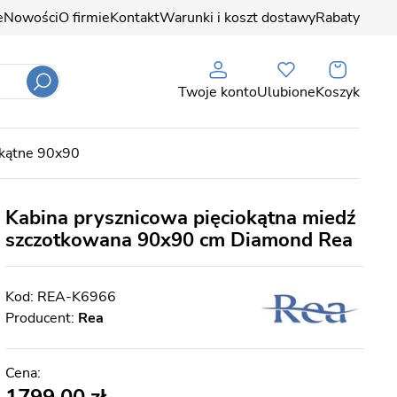
e
Nowości
O firmie
Kontakt
Warunki i koszt dostawy
Rabaty
Twoje konto
Ulubione
Koszyk
okątne 90x90
Kabina prysznicowa pięciokątna miedź
szczotkowana 90x90 cm Diamond Rea
REA-K6966
Producent:
Rea