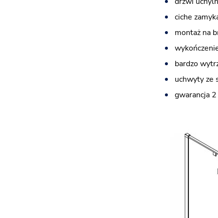
drzwi uchyl
ciche zamyka
montaż na b
wykończenie
bardzo wytr
uchwyty ze 
gwarancja 2 