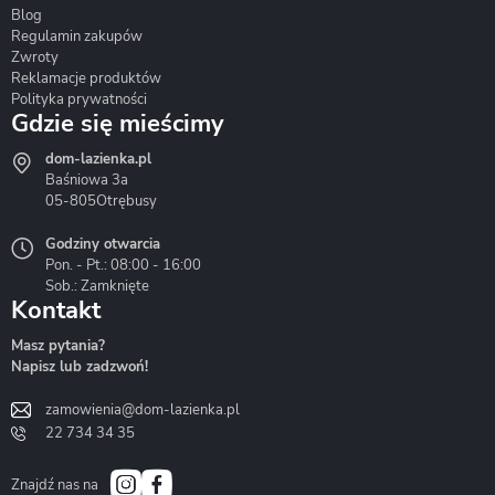
Blog
Corsan
Gante
Hydrosan
Regulamin zakupów
Zwroty
Reklamacje produktów
Polityka prywatności
Gdzie się mieścimy
dom-lazienka.pl
Hydrostop
Inea
Invena
Baśniowa 3a
05-805
Otrębusy
Godziny otwarcia
Pon. - Pt.: 08:00 - 16:00
Sob.: Zamknięte
Kontakt
Liveno
Loge Garden
Massi
Masz pytania?
Napisz lub zadzwoń!
zamowienia@dom-lazienka.pl
22 734 34 35
Mazur
Metal-Hurt
Moel
Bath&Spa
Znajdź nas na