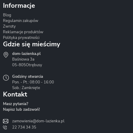
Informacje
Blog
Corsan
Gante
Hydrosan
Regulamin zakupów
Zwroty
Reklamacje produktów
Polityka prywatności
Gdzie się mieścimy
dom-lazienka.pl
Hydrostop
Inea
Invena
Baśniowa 3a
05-805
Otrębusy
Godziny otwarcia
Pon. - Pt.: 08:00 - 16:00
Sob.: Zamknięte
Kontakt
Liveno
Loge Garden
Massi
Masz pytania?
Napisz lub zadzwoń!
zamowienia@dom-lazienka.pl
22 734 34 35