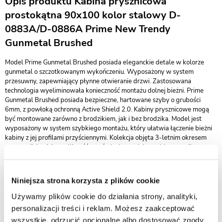
Opis produktu Kabina prysznicowa
prostokątna 90x100 kolor stalowy D-
0883A/D-0886A Prime New Trendy
Gunmetal Brushed
Model Prime Gunmetal Brushed posiada eleganckie detale w kolorze
gunmetal o szczotkowanym wykończeniu. Wyposażony w system
przesuwny, zapewniający płynne otwieranie drzwi. Zastosowana
technologia wyeliminowała konieczność montażu dolnej bieżni. Prime
Gunmetal Brushed posiada bezpieczne, hartowane szyby o grubości
6mm, z powłoką ochronną Active Shield 2.0. Kabiny prysznicowe mogą
być montowane zarówno z brodzikiem, jak i bez brodzika. Model jest
wyposażony w system szybkiego montażu, który ułatwia łączenie bieżni
kabiny z jej profilami przyściennymi. Kolekcja objęta 3-letnim okresem
gwarancji. Istnieje możliwość zamówienia produktu także w opcji na
wymiar.
Innowacyjny system szybkiego montażu
Niniejsza strona korzysta z plików cookie
Dzięki zastosowaniu specjalnych zaczepów, łączenie bieżni kabiny z
Używamy plików cookie do działania strony, analityki,
profilami przyściennymi jest niezwykle szybkie. Elementy są ze sobą
personalizacji treści i reklam. Możesz zaakceptować
zespolone trwale, bez obawy o przypadkowe rozłączenie. Dodatkowo,
wszystkie, odrzucić opcjonalne albo dostosować zgody.