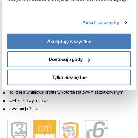
wykonanie regulacji przyściennej nie wymaga stosowania wkrętów po
wewnętrznej stronie profili przyściennych
wymiary: 90 lewy bok x 100 prawy bok x 200 cm
Pokaż szczegóły
drzwi dwuelementowe przesuwne
bezpieczne szkło hartowane o grubości 6mm
Akceptuję wszystkie
powłoka Active Shield 2.0 zapobiegająca osadzaniu kamienia
montaż na brodziku lub posadzce
kryte mocowania profili przyściennych
Dostosuj zgody
najwyższej jakości rolki gwarantujące cichą i bezawaryjną pracę drzwi
podwójne górne rolki z regulacją drzwi
Tylko niezbędne
praktyczny uchwyt drzwi
solidne aluminiowe profile w kolorze stalowym szczotkowanym
szybki i łatwy montaż
gwarancja 3 lata