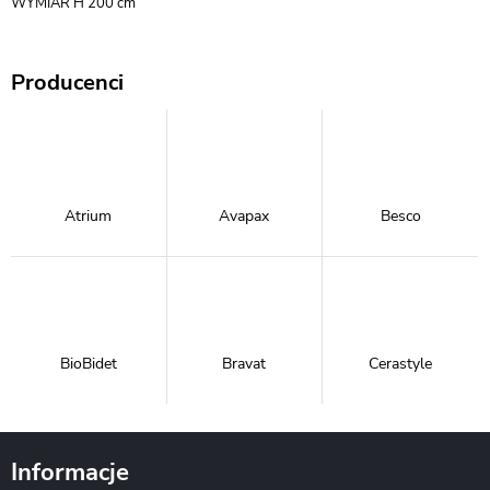
WYMIAR H 200 cm
Producenci
Atrium
Avapax
Besco
BioBidet
Bravat
Cerastyle
Informacje