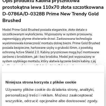
Opis produktu Kabina prysznicowa
prostokątna lewa 110x70 złota szczotkowana
D-0786A/D-0328B Prime New Trendy Gold
Brushed
Model Prime Gold Brushed posiada eleganckie, złote detale o
szczotkowanym wykończeniu. Wyposażony w system przesuwny,
zapewniający płynne otwieranie drzwi. Zastosowana technologia
wyeliminowała konieczność montażu dolnej bieżni. Prime Gold Brushed
posiada bezpieczne, hartowane szyby o grubości 6mm, z powłoką
ochronną Active Shield 2.0. Kabiny prysznicowe mogą być montowane
zarówno z brodzikiem, jak i bez brodzika. Model jest wyposażony w
system szybkiego montażu, który ułatwia łączenie bieżni kabiny z jej
profilami przyściennymi. Kolekcja objęta 3-letnim okresem gwarancji.
Istnieje możliwość zamówienia produktu także w opcji na wymiar.
Innowacyjny system szybkiego montażu
Niniejsza strona korzysta z plików cookie
Dzięki zastosowaniu specjalnych zaczepów, łączenie bieżni kabiny z
Używamy plików cookie do działania strony, analityki,
profilami przyściennymi jest niezwykle szybkie. Elementy są ze sobą
personalizacji treści i reklam. Możesz zaakceptować
zespolone trwale, bez obawy o przypadkowe rozłączenie. Dodatkowo,
wszystkie, odrzucić opcjonalne albo dostosować zgody.
wykonanie regulacji przyściennej nie wymaga stosowania wkrętów po