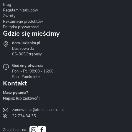
Blog
Corsan
Gante
Hydrosan
Regulamin zakupów
Zwroty
Reklamacje produktów
Polityka prywatności
Gdzie się mieścimy
dom-lazienka.pl
Hydrostop
Inea
Invena
Baśniowa 3a
05-805
Otrębusy
Godziny otwarcia
Pon. - Pt.: 08:00 - 16:00
Sob.: Zamknięte
Kontakt
Liveno
Loge Garden
Massi
Masz pytania?
Napisz lub zadzwoń!
zamowienia@dom-lazienka.pl
22 734 34 35
Mazur
Metal-Hurt
Moel
Bath&Spa
Znajdź nas na