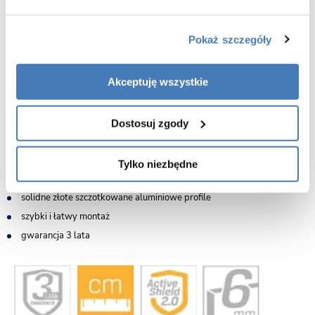
wewnętrznej stronie profili przyściennych
wymiary: 110 drzwi x 70 ścianka stała x 200 cm
Pokaż szczegóły
drzwi przesuwne na lewą stronę
bezpieczne szkło hartowane o grubości 6mm
Akceptuję wszystkie
powłoka Active Shield 2.0 zapobiegająca osadzaniu kamienia
montaż na brodziku lub posadzce
kryte mocowania profili przyściennych
Dostosuj zgody
najwyższej jakości rolki gwarantujące cichą i bezawaryjną pracę drzwi
podwójne górne rolki z regulacją drzwi
Tylko niezbędne
praktyczny uchwyt drzwi
solidne złote szczotkowane aluminiowe profile
szybki i łatwy montaż
gwarancja 3 lata