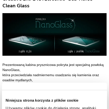
Clean Glass
Prezentowaną kabina prysznicowa pokryta jest specjalną powłoką
NanoGlass,
która przeciwdziała nadmiernemu osadzaniu się kamienia oraz
osadów mydlanych,
jak również ułatwia utrzymanie kabiny w czystości.
Kabina prysznicowa firmy Sea-Horse. Seria: Easy In. Indeks
Niniejsza strona korzysta z plików cookie
producenta: BKP248T10/09XKP. Kolor: profile czarny mat / szkło
transparentne z powłoką CLEAN GLASS.
Używamy plików cookie do działania strony, analityki,