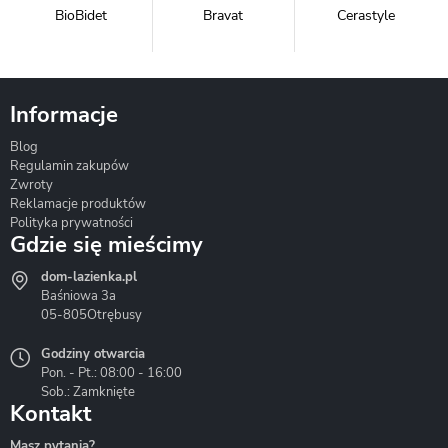
BioBidet
Bravat
Cerastyle
Informacje
Blog
Corsan
Gante
Hydrosan
Regulamin zakupów
Zwroty
Reklamacje produktów
Polityka prywatności
Gdzie się mieścimy
dom-lazienka.pl
Hydrostop
Inea
Invena
Baśniowa 3a
05-805
Otrębusy
Godziny otwarcia
Pon. - Pt.: 08:00 - 16:00
Sob.: Zamknięte
Kontakt
Liveno
Loge Garden
Massi
Masz pytania?