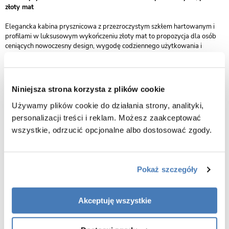
złoty mat
Elegancka kabina prysznicowa z przezroczystym szkłem hartowanym i
profilami w luksusowym wykończeniu złoty mat to propozycja dla osób
ceniących nowoczesny design, wygodę codziennego użytkowania i
maksymalne wykorzystanie przestrzeni w łazience. Dzięki innowacyjnej
konstrukcji z pełnym składaniem ścian, doskonale sprawdzi się w
mniejszych pomieszczeniach, gdzie każdy centymetr ma znaczenie.
Niniejsza strona korzysta z plików cookie
Pełne składanie – funkcjonalność w najlepszym wydaniu
Używamy plików cookie do działania strony, analityki,
Kabina została zaprojektowana tak, aby umożliwić całkowite złożenie
personalizacji treści i reklam. Możesz zaakceptować
ścian do ściany, co zapewnia pełną swobodę poruszania się i łatwy dostęp
wszystkie, odrzucić opcjonalne albo dostosować zgody.
do strefy prysznica. To praktyczne rozwiązanie idealnie sprawdzi się w
niewielkich łazienkach, pokojach kąpielowych dla gości czy wnętrzach
przystosowanych do potrzeb osób starszych lub o ograniczonej
mobilności.
Pokaż szczegóły
Profile złoty mat – prestiż i trwałość
Akceptuję wszystkie
Solidne aluminiowe profile w wykończeniu złoty mat nadają kabinie
wyjątkowego, eleganckiego charakteru, podkreślając jej ekskluzywny
wygląd. Złoty mat doskonale komponuje się z jasnymi płytkami,