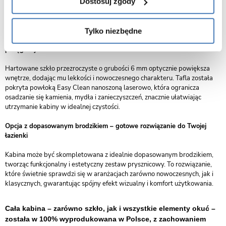
Dostosuj zgody
elementami marmurowymi czy nowoczesną armaturą, a jednocześnie
zapewnia wysoką odporność na wilgoć, korozję i intensywne
użytkowanie.
Tylko niezbędne
Szkło przezroczyste 6 mm z powłoką Easy Clean – estetyka i łatwa
pielęgnacja
Hartowane szkło przezroczyste o grubości 6 mm optycznie powiększa
wnętrze, dodając mu lekkości i nowoczesnego charakteru. Tafla została
pokryta powłoką Easy Clean nanoszoną laserowo, która ogranicza
osadzanie się kamienia, mydła i zanieczyszczeń, znacznie ułatwiając
utrzymanie kabiny w idealnej czystości.
Opcja z dopasowanym brodzikiem – gotowe rozwiązanie do Twojej
łazienki
Kabina może być skompletowana z idealnie dopasowanym brodzikiem,
tworząc funkcjonalny i estetyczny zestaw prysznicowy. To rozwiązanie,
które świetnie sprawdzi się w aranżacjach zarówno nowoczesnych, jak i
klasycznych, gwarantując spójny efekt wizualny i komfort użytkowania.
Cała kabina – zarówno szkło, jak i wszystkie elementy okuć –
została w 100% wyprodukowana w Polsce, z zachowaniem