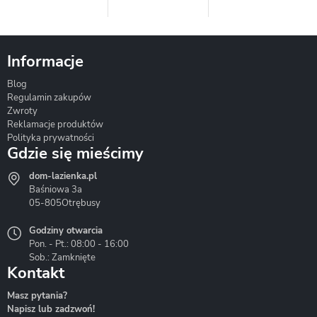
Informacje
Blog
Corsan
Gante
Hydrosan
Regulamin zakupów
Zwroty
Reklamacje produktów
Polityka prywatności
Gdzie się mieścimy
dom-lazienka.pl
Hydrostop
Inea
Invena
Baśniowa 3a
05-805
Otrębusy
Godziny otwarcia
Pon. - Pt.: 08:00 - 16:00
Sob.: Zamknięte
Kontakt
Liveno
Loge Garden
Massi
Masz pytania?
Napisz lub zadzwoń!