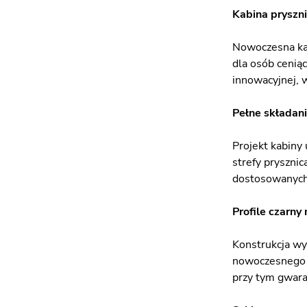
Kabina pryszni
Nowoczesna kab
dla osób cenią
innowacyjnej, w
Pełne składani
Projekt kabiny
strefy prysznic
dostosowanych 
Profile czarny
Konstrukcja wy
nowoczesnego c
przy tym gwara