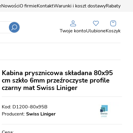
e
Nowości
O firmie
Kontakt
Warunki i koszt dostawy
Rabaty
Twoje konto
Ulubione
Koszyk
Kabina prysznicowa składana 80x95
cm szkło 6mm przeźroczyste profile
czarny mat Swiss Liniger
D1200-80x95B
Producent:
Swiss Liniger