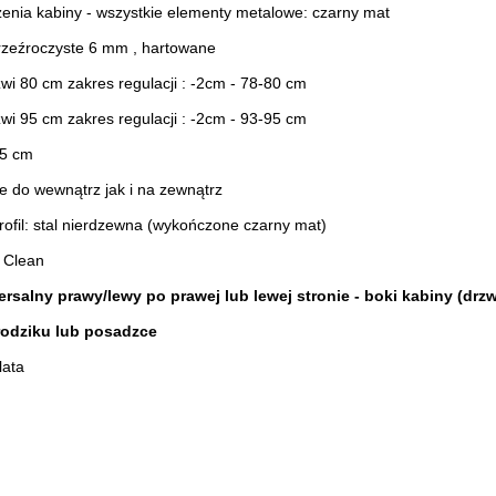
enia kabiny - wszystkie elementy metalowe: czarny mat
przeźroczyste 6 mm , hartowane
wi 80 cm zakres regulacji : -2cm - 78-80 cm
wi 95 cm zakres regulacji : -2cm - 93-95 cm
95 cm
e do wewnątrz jak i na zewnątrz
rofil: stal nierdzewna (wykończone czarny mat)
 Clean
rsalny prawy/lewy po prawej lub lewej stronie - boki kabiny (dr
rodziku lub posadzce
lata