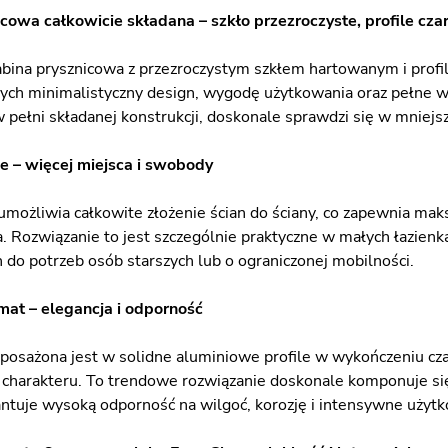
cowa całkowicie składana – szkło przezroczyste, profile cza
ina prysznicowa z przezroczystym szkłem hartowanym i prof
cych minimalistyczny design, wygodę użytkowania oraz pełne wy
 pełni składanej konstrukcji, doskonale sprawdzi się w mniejsz
e – więcej miejsca i swobody
 umożliwia całkowite złożenie ścian do ściany, co zapewnia ma
a. Rozwiązanie to jest szczególnie praktyczne w małych łazienk
do potrzeb osób starszych lub o ograniczonej mobilności.
 mat – elegancja i odporność
posażona jest w solidne aluminiowe profile w wykończeniu czar
harakteru. To trendowe rozwiązanie doskonale komponuje się 
ntuje wysoką odporność na wilgoć, korozję i intensywne użyt