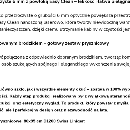
zyste 6 mm z powłoką Easy Clean – lekkość i łatwa pielęgna
o przezroczyste o grubości 6 mm optycznie powiększa przestrzeń
asy Clean nanoszoną laserowo, która tworzy niewidoczną warst
zanieczyszczeń, dzięki czemu utrzymanie kabiny w czystości jest
owanym brodzikiem – gotowy zestaw prysznicowy
ć połączona z odpowiednio dobranym brodzikiem, tworząc komp
a osób szukających spójnego i eleganckiego wykończenia swojej
zarówno szkło, jak i wszystkie elementy okuć – została w 100% 
ści. Każdy etap produkcji realizowany był z wyjątkową starannoś
rukcji oraz estetyczny wygląd. To produkt, który powstał z myśl
ść, ale i perfekcyjny design oraz niezawodność na lata.
rysznicowej 80x95 cm D1200 Swiss Liniger: