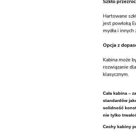
Szkło przezroc
Hartowane szkł
jest powłoką E
mydła i innych 
Opcja z dopas
Kabina może by
rozwiązanie dl
klasycznym.
Cała kabina – 
standardów jako
solidność konst
nie tylko trwało
Cechy kabiny p