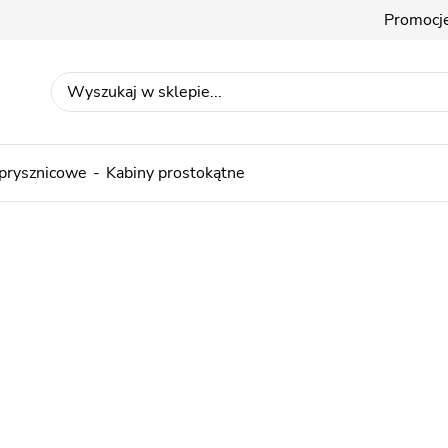
Promocj
 prysznicowe
Kabiny prostokątne