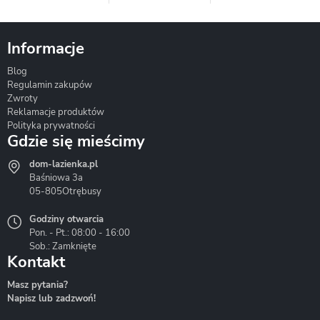
Informacje
Blog
Corsan
Gante
Hydrosan
Regulamin zakupów
Zwroty
Reklamacje produktów
Polityka prywatności
Gdzie się mieścimy
dom-lazienka.pl
Hydrostop
Inea
Invena
Baśniowa 3a
05-805
Otrębusy
Godziny otwarcia
Pon. - Pt.: 08:00 - 16:00
Sob.: Zamknięte
Kontakt
Liveno
Loge Garden
Massi
Masz pytania?
Napisz lub zadzwoń!