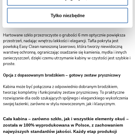
tym gwarantuje wysoką odporność na wilgoć, korozję i intensywne
użytkowanie.
Tylko niezbędne
Szkło przezroczyste 6 mm z powłoką Easy Clean – lekkość i łatwa
pielęgnacja
Hartowane szkło przezroczyste o grubości 6 mm optycznie powiększa
przestrzeń, nadając wnętrzu lekkości i elegancji. Tafla pokryta jest
powłoką Easy Clean nanoszoną laserowo, która tworzy niewidoczną
warstwę ochronną, ograniczając osadzanie się kamienia, mydła i innych
zanieczyszczeń, dzięki czemu utrzymanie kabiny w czystości jest szybkie i
proste.
Opcja z dopasowanym brodzikiem – gotowy zestaw prysznicowy
Kabina może być połączona z odpowiednio dobranym brodzikiem,
tworząc kompletny i funkcjonalny zestaw prysznicowy. To praktyczne
rozwiązanie dla osób szukających spójnego i eleganckiego wykończenia
swojej łazienki, zarówno w stylu nowoczesnym, jak i klasycznym.
Cała kabina – zarówno szkło, jak i wszystkie elementy okuć –
została w 100% wyprodukowana w Polsce, z zachowaniem
najwyższych standardów jakości. Każdy etap produkcji