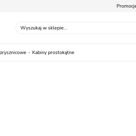
Promocj
 prysznicowe
Kabiny prostokątne