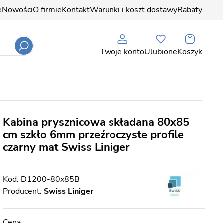
e
Nowości
O firmie
Kontakt
Warunki i koszt dostawy
Rabaty
Twoje konto
Ulubione
Koszyk
Kabina prysznicowa składana 80x85
cm szkło 6mm przeźroczyste profile
czarny mat Swiss Liniger
D1200-80x85B
Producent:
Swiss Liniger