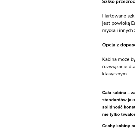
Szkło przezroc
Hartowane szkł
jest powłoką E
mydła i innych 
Opcja z dopas
Kabina może by
rozwiązanie dl
klasycznym.
Cała kabina – 
standardów jako
solidność konst
nie tylko trwało
Cechy kabiny p