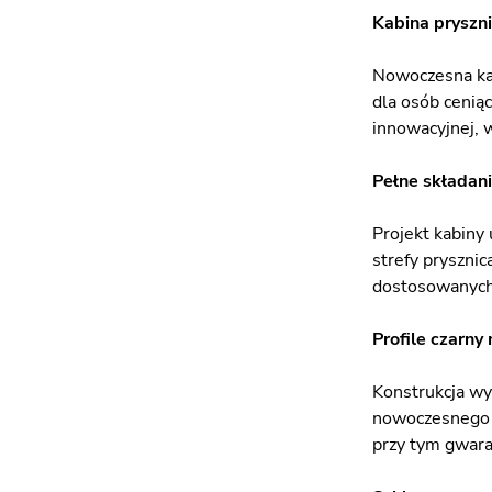
Kabina pryszni
Nowoczesna kab
dla osób cenią
innowacyjnej, w
Pełne składani
Projekt kabiny
strefy prysznic
dostosowanych 
Profile czarny
Konstrukcja wy
nowoczesnego c
przy tym gwara