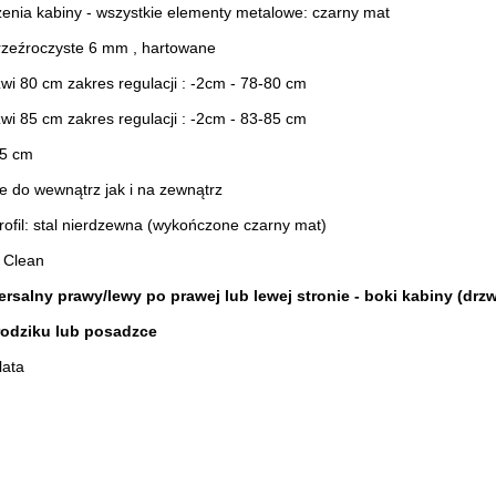
enia kabiny - wszystkie elementy metalowe: czarny mat
przeźroczyste 6 mm , hartowane
wi 80 cm zakres regulacji : -2cm - 78-80 cm
wi 85 cm zakres regulacji : -2cm - 83-85 cm
95 cm
e do wewnątrz jak i na zewnątrz
rofil: stal nierdzewna (wykończone czarny mat)
 Clean
rsalny prawy/lewy po prawej lub lewej stronie - boki kabiny (dr
rodziku lub posadzce
lata