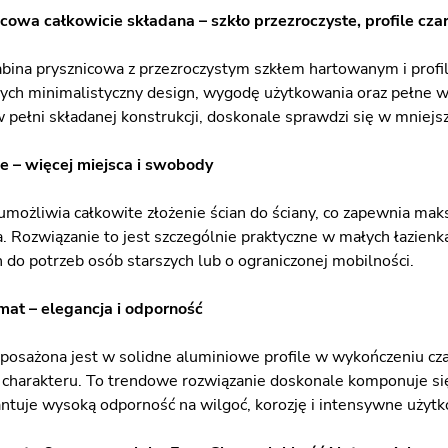
cowa całkowicie składana – szkło przezroczyste, profile cza
ina prysznicowa z przezroczystym szkłem hartowanym i prof
cych minimalistyczny design, wygodę użytkowania oraz pełne wy
 pełni składanej konstrukcji, doskonale sprawdzi się w mniejsz
e – więcej miejsca i swobody
 umożliwia całkowite złożenie ścian do ściany, co zapewnia ma
a. Rozwiązanie to jest szczególnie praktyczne w małych łazienk
do potrzeb osób starszych lub o ograniczonej mobilności.
 mat – elegancja i odporność
posażona jest w solidne aluminiowe profile w wykończeniu czar
harakteru. To trendowe rozwiązanie doskonale komponuje się 
ntuje wysoką odporność na wilgoć, korozję i intensywne użyt