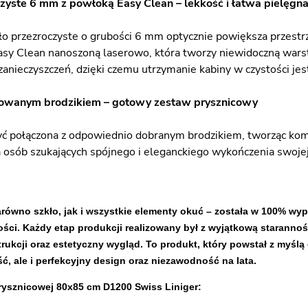
zyste 6 mm z powłoką Easy Clean – lekkość i łatwa pielęgna
o przezroczyste o grubości 6 mm optycznie powiększa przestrzeń
asy Clean nanoszoną laserowo, która tworzy niewidoczną warst
zanieczyszczeń, dzięki czemu utrzymanie kabiny w czystości jest
owanym brodzikiem – gotowy zestaw prysznicowy
ć połączona z odpowiednio dobranym brodzikiem, tworząc komp
a osób szukających spójnego i eleganckiego wykończenia swojej
zarówno szkło, jak i wszystkie elementy okuć – została w 100% 
ści. Każdy etap produkcji realizowany był z wyjątkową starannoś
rukcji oraz estetyczny wygląd. To produkt, który powstał z myśl
ść, ale i perfekcyjny design oraz niezawodność na lata.
rysznicowej 80x85 cm D1200 Swiss Liniger: