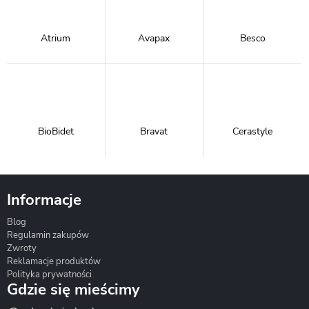
Atrium
Avapax
Besco
BioBidet
Bravat
Cerastyle
Informacje
Blog
Corsan
Gante
Hydrosan
Regulamin zakupów
Zwroty
Reklamacje produktów
Polityka prywatności
Gdzie się mieścimy