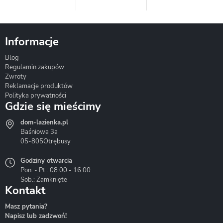
Informacje
Blog
Corsan
Gante
Hydrosan
Regulamin zakupów
Zwroty
Reklamacje produktów
Polityka prywatności
Gdzie się mieścimy
dom-lazienka.pl
Hydrostop
Inea
Invena
Baśniowa 3a
05-805
Otrębusy
Godziny otwarcia
Pon. - Pt.: 08:00 - 16:00
Sob.: Zamknięte
Kontakt
Liveno
Loge Garden
Massi
Masz pytania?
Napisz lub zadzwoń!