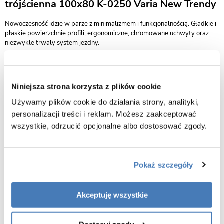
trójścienna 100x80 K-0250 Varia New Trendy
Nowoczesność idzie w parze z minimalizmem i funkcjonalnością. Gładkie i
płaskie powierzchnie profili, ergonomiczne, chromowane uchwyty oraz
niezwykle trwały system jezdny.
kabina uniwersalna trójścienna (drzwi prawe/lewe)
wymiary: 100 x 80 x 190 cm (drzwi x ścianka x wysokość)
Niniejsza strona korzysta z plików cookie
kabina przystosowana do montażu na posadzce lub na brodziku
drzwi rozsuwane - bezpieczne szkło hartowane o grubości 6mm
Używamy plików cookie do działania strony, analityki,
personalizacji treści i reklam. Możesz zaakceptować
powłoka Active Shield ułatwiająca utrzymanie czystości
wszystkie, odrzucić opcjonalne albo dostosować zgody.
kryte mocowania profili przyściennych
metalowe podwójne górne rolki z regulacją drzwi
dolne rolki wypinane
Pokaż szczegóły
praktyczny uchwyt drzwi
solidne aluminiowe profile o wysokim połysku
Akceptuję wszystkie
gwarancja 2 lata