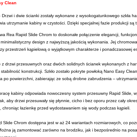
sy Clean
- Drzwi i dwie ścianki zostały wykonane z wysokogatunkowego szkła h
twia utrzymanie kabiny w czystości. Dzięki specjalnej fazie produkcji są t
wa Rea Rapid Slide Chrom to doskonałe połączenie elegancji, funkcjon
y minimalistyczny design z najwyższą jakością wykonania. Jej chromo
y przestrzeń kąpielową o wyjątkowym charakterze i ponadczasowej es
ę z drzwi przesuwnych oraz dwóch solidnych ścianek wykonanych z har
 stabilność konstrukcji. Szkło zostało pokryte powłoką Nano Easy Clean
 po powierzchni, zabierając ze sobą drobne zabrudzenia – utrzymanie 
pracę kabiny odpowiada nowoczesny system przesuwny Rapid Slide, wy
ak, aby drzwi przesuwały się płynnie, cicho i bez oporu przez cały okr
 chroniąc łazienkę przed wydostawaniem się wody podczas kąpieli.
 Slide Chrom dostępna jest w aż 24 wariantach rozmiarowych, co poz
Można ją zamontować zarówno na brodziku, jak i bezpośrednio na pos