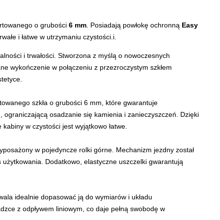
artowanego o grubości
6 mm
. Posiadają powłokę ochronną
Easy
rwałe i łatwe w utrzymaniu czystości.i.
alności i trwałości. Stworzona z myślą o nowoczesnych
wane wykończenie w połączeniu z przezroczystym szkłem
tetyce.
towanego szkła o grubości 6 mm, które gwarantuje
, ograniczającą osadzanie się kamienia i zanieczyszczeń. Dzięki
kabiny w czystości jest wyjątkowo łatwe.
posażony w pojedyncze rolki górne. Mechanizm jezdny został
es użytkowania. Dodatkowo, elastyczne uszczelki gwarantują
wala idealnie dopasować ją do wymiarów i układu
adzce z odpływem liniowym, co daje pełną swobodę w