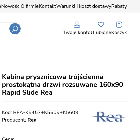
e
Nowości
O firmie
Kontakt
Warunki i koszt dostawy
Rabaty
Twoje konto
Ulubione
Koszyk
Kabina prysznicowa trójścienna
prostokątna drzwi rozsuwane 160x90
Rapid Slide Rea
REA-K5457+K5609+K5609
Producent:
Rea