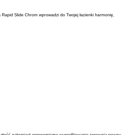
na Rapid Slide Chrom wprowadzi do Twojej łazienki harmonię,
rwałość, natomiast ergonomiczne wyprofilowanie zapewnia pewny