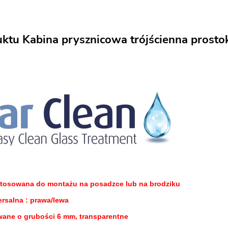
uktu Kabina prysznicowa trójścienna prost
stosowana do montażu na posadzce lub na brodziku
rsalna : prawa/lewa
wane o grubości 6 mm, transparentne