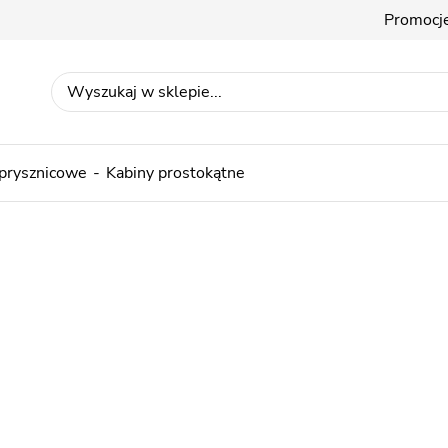
Promocj
 prysznicowe
Kabiny prostokątne