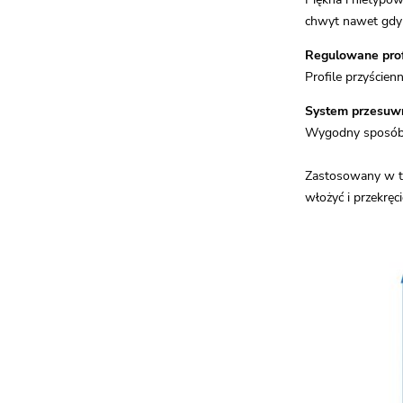
chwyt nawet gdy 
Regulowane prof
Profile przyście
System przesuw
Wygodny sposób o
Zastosowany w te
włożyć i przekręci