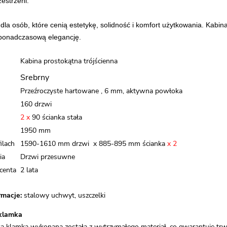
estrzeni.
 dla osób, które cenią estetykę, solidność i komfort użytkowania. Kabi
 ponadczasową elegancję.
Kabina prostokątna trójścienna
Srebrny
Przeźroczyste hartowane , 6 mm, aktywna powłoka
160 drzwi
2 x
90 ścianka stała
1950 mm
ilach
1590-1610 mm drzwi x 885-895 mm ścianka
x 2
ia
Drzwi przesuwne
centa
2 lata
macje:
stalowy uchwyt, uszczelki
klamka
wa klamka wykonana została z wytrzymałego materiał, co gwarantuje t