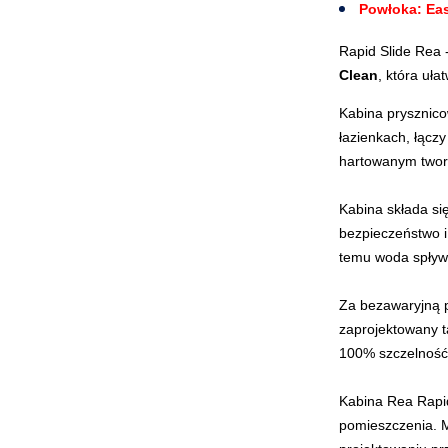
Powłoka: Ea
Rapid Slide Rea 
Clean
, która uła
Kabina prysznico
łazienkach, łącz
hartowanym tworz
Kabina składa si
bezpieczeństwo i
temu woda spływa
Za bezawaryjną 
zaprojektowany t
100% szczelność,
Kabina Rea Rapid
pomieszczenia. 