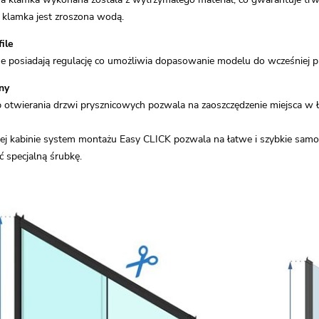
klamka jest zroszona wodą.
ile
nne posiadają regulację co umożliwia dopasowanie modelu do wcześniej
ny
twierania drzwi prysznicowych pozwala na zaoszczędzenie miejsca w ła
j kabinie system montażu Easy CLICK pozwala na łatwe i szybkie samodzi
ć specjalną śrubkę.