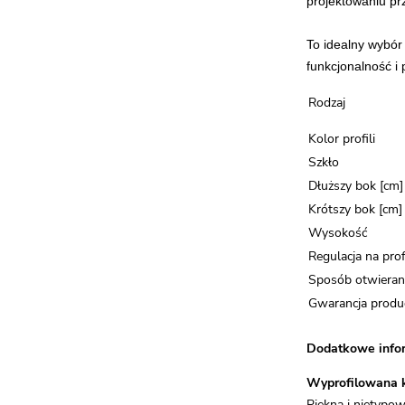
projektowaniu prz
To idealny wybór
funkcjonalność i
Rodzaj
Kolor profili
Szkło
Dłuższy bok [cm]
Krótszy bok [cm]
Wysokość
Regulacja na prof
Sposób otwieran
Gwarancja produ
Dodatkowe infor
Wyprofilowana 
Piękna i nietypo