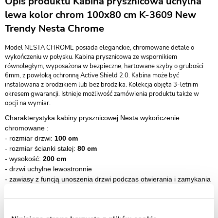
Opis produktu Kabina prysznicowa uchylna
lewa kolor chrom 100x80 cm K-3609 New
Trendy Nesta Chrome
Model NESTA CHROME posiada eleganckie, chromowane detale o
wykończeniu w połysku. Kabina prysznicowa ze wspornikiem
równoległym, wyposażona w bezpieczne, hartowane szyby o grubości
6mm, z powłoką ochronną Active Shield 2.0. Kabina może być
instalowana z brodzikiem lub bez brodzika. Kolekcja objęta 3-letnim
okresem gwarancji. Istnieje możliwość zamówienia produktu także w
opcji na wymiar.
Charakterystyka kabiny prysznicowej Nesta wykończenie
chromowane :
- rozmiar drzwi:
100 cm
- rozmiar ścianki stałej:
80 cm
- wysokość:
200 cm
- drzwi uchylne lewostronnie
- zawiasy z funcją unoszenia drzwi podczas otwierania i zamykania
- bezpieczne szkło hartowane przeźroczyste o grubości 6mm
-
szkło zabezpieczone powłoką Active Shield 2.0 (zapobiega
osadzaniu kamienia)