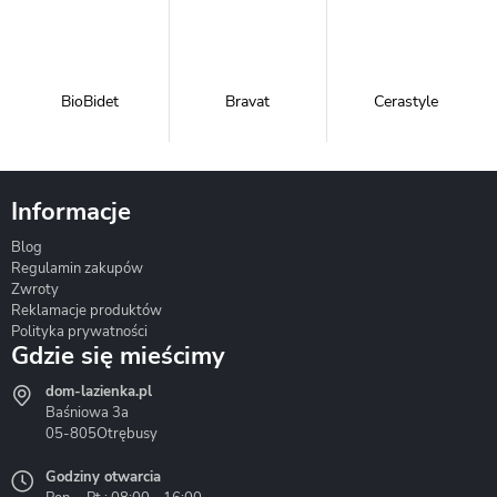
BioBidet
Bravat
Cerastyle
Informacje
Blog
Corsan
Gante
Hydrosan
Regulamin zakupów
Zwroty
Reklamacje produktów
Polityka prywatności
Gdzie się mieścimy
dom-lazienka.pl
Hydrostop
Inea
Invena
Baśniowa 3a
05-805
Otrębusy
Godziny otwarcia