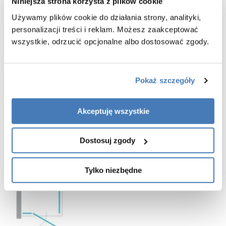
Niniejsza strona korzysta z plików cookie
-
szybki montaż
-
drzwi przystosowane do montażu bezpośrednio na posadzce lub
Używamy plików cookie do działania strony, analityki,
brodziku
personalizacji treści i reklam. Możesz zaakceptować
-
montaż z listwą progową lub bez
wszystkie, odrzucić opcjonalne albo dostosować zgody.
- listwa progowa jest elementem pomocnym w zachowaniu lepszej
szczelności, jednak jej montaż nie jest koniecznością
- listwa progowa oraz dodatkowa uszczelka znajdują się w zestawie
z pozostałymi częściami kabiny prysznicowej
Pokaż szczegóły
-
gwarancja 3 lata
Akceptuję wszystkie
Dostosuj zgody
Tylko niezbędne