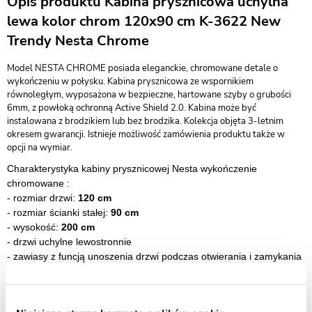
Opis produktu Kabina prysznicowa uchylna
lewa kolor chrom 120x90 cm K-3622 New
Trendy Nesta Chrome
Model NESTA CHROME posiada eleganckie, chromowane detale o
wykończeniu w połysku. Kabina prysznicowa ze wspornikiem
równoległym, wyposażona w bezpieczne, hartowane szyby o grubości
6mm, z powłoką ochronną Active Shield 2.0. Kabina może być
instalowana z brodzikiem lub bez brodzika. Kolekcja objęta 3-letnim
okresem gwarancji. Istnieje możliwość zamówienia produktu także w
opcji na wymiar.
Charakterystyka kabiny prysznicowej Nesta wykończenie
chromowane :
- rozmiar drzwi:
120 cm
- rozmiar ścianki stałej:
90 cm
- wysokość:
200 cm
- drzwi uchylne lewostronnie
- zawiasy z funcją unoszenia drzwi podczas otwierania i zamykania
- bezpieczne szkło hartowane przeźroczyste o grubości 6mm
-
szkło zabezpieczone powłoką Active Shield 2.0 (zapobiega
osadzaniu kamienia)