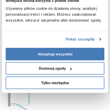
Niniejsza strona korzysta z plików cookie
-
szybki montaż
-
drzwi przystosowane do montażu bezpośrednio na posadzce lub
Używamy plików cookie do działania strony, analityki,
brodziku
personalizacji treści i reklam. Możesz zaakceptować
-
montaż z listwą progową lub bez
wszystkie, odrzucić opcjonalne albo dostosować zgody.
- listwa progowa jest elementem pomocnym w zachowaniu lepszej
szczelności, jednak jej montaż nie jest koniecznością
- listwa progowa oraz dodatkowa uszczelka znajdują się w zestawie
z pozostałymi częściami kabiny prysznicowej
Pokaż szczegóły
-
gwarancja 3 lata
Akceptuję wszystkie
Dostosuj zgody
Tylko niezbędne