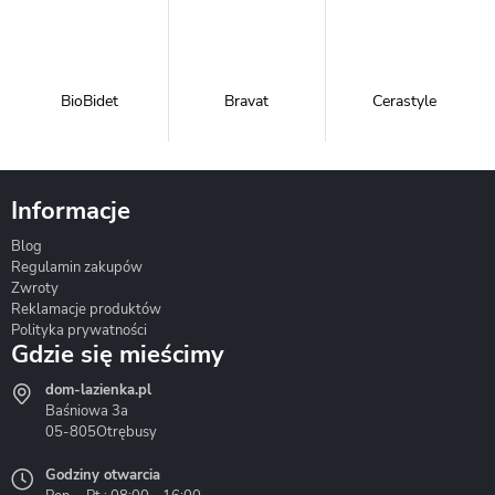
BioBidet
Bravat
Cerastyle
Informacje
Blog
Corsan
Gante
Hydrosan
Regulamin zakupów
Zwroty
Reklamacje produktów
Polityka prywatności
Gdzie się mieścimy
dom-lazienka.pl
Hydrostop
Inea
Invena
Baśniowa 3a
05-805
Otrębusy
Godziny otwarcia