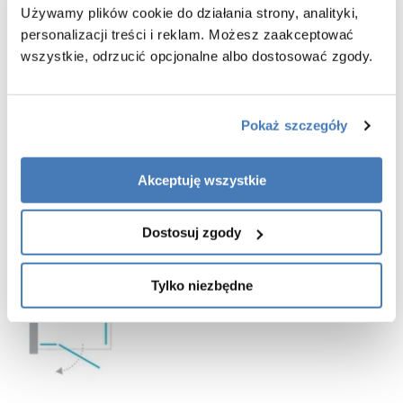
brodziku
Używamy plików cookie do działania strony, analityki,
-
montaż z listwą progową lub bez
personalizacji treści i reklam. Możesz zaakceptować
- listwa progowa jest elementem pomocnym w zachowaniu lepszej
wszystkie, odrzucić opcjonalne albo dostosować zgody.
szczelności, jednak jej montaż nie jest koniecznością
- listwa progowa oraz dodatkowa uszczelka znajdują się w zestawie
z pozostałymi częściami kabiny prysznicowej
-
gwarancja 3 lata
Pokaż szczegóły
Akceptuję wszystkie
Dostosuj zgody
Tylko niezbędne