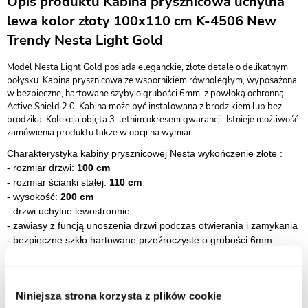
Opis produktu Kabina prysznicowa uchylna
lewa kolor złoty 100x110 cm K-4506 New
Trendy Nesta Light Gold
Model Nesta Light Gold posiada eleganckie, złote detale o delikatnym
połysku. Kabina prysznicowa ze wspornikiem równoległym, wyposażona
w bezpieczne, hartowane szyby o grubości 6mm, z powłoką ochronną
Active Shield 2.0. Kabina może być instalowana z brodzikiem lub bez
brodzika. Kolekcja objęta 3-letnim okresem gwarancji. Istnieje możliwość
zamówienia produktu także w opcji na wymiar.
Charakterystyka kabiny prysznicowej Nesta wykończenie złote :
- rozmiar drzwi:
100 cm
- rozmiar ścianki stałej:
110 cm
- wysokość:
200 cm
- drzwi uchylne lewostronnie
- zawiasy z funcją unoszenia drzwi podczas otwierania i zamykania
- bezpieczne szkło hartowane przeźroczyste o grubości 6mm
-
szkło zabezpieczone powłoką Active Shield 2.0 (zapobiega
osadzaniu kamienia)
-
szybki montaż
Niniejsza strona korzysta z plików cookie
-
drzwi przystosowane do montażu bezpośrednio na posadzce lub