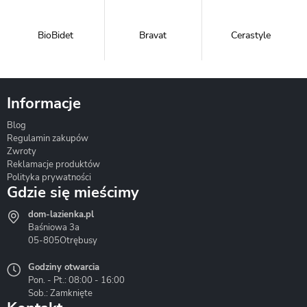
BioBidet
Bravat
Cerastyle
Informacje
Blog
Corsan
Gante
Hydrosan
Regulamin zakupów
Zwroty
Reklamacje produktów
Polityka prywatności
Gdzie się mieścimy
dom-lazienka.pl
Hydrostop
Inea
Invena
Baśniowa 3a
05-805
Otrębusy
Godziny otwarcia
Pon. - Pt.: 08:00 - 16:00
Sob.: Zamknięte