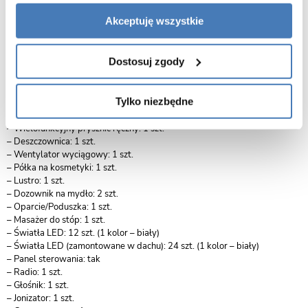
– Brodzika: Akryl (ABS)
Akceptuję wszystkie
– Ramy: aluminium (srebrny)
– Szyby tylne (czarne) szkło hartowane
– Szyby przednie (przeźroczyste) szkło hartowane
Dostosuj zgody
Wyposażenie:
– Dysze do hydromasażu (2″): 6 szt.
– Dysze do akupresury (1″): 4 szt.
Tylko niezbędne
– Bateria prysznicowa: tak (zawór mieszający, rozdzielacz)
– Pokrętła pokryte chromem: tak
– Wielofunkcyjny prysznic ręczny: 1 szt.
– Deszczownica: 1 szt.
– Wentylator wyciągowy: 1 szt.
– Półka na kosmetyki: 1 szt.
– Lustro: 1 szt.
– Dozownik na mydło: 2 szt.
– Oparcie/Poduszka: 1 szt.
– Masażer do stóp: 1 szt.
– Światła LED: 12 szt. (1 kolor – biały)
– Światła LED (zamontowane w dachu): 24 szt. (1 kolor – biały)
– Panel sterowania: tak
– Radio: 1 szt.
– Głośnik: 1 szt.
– Jonizator: 1 szt.