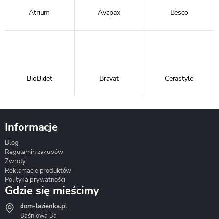
Atrium
Avapax
Besco
BioBidet
Bravat
Cerastyle
Informacje
Blog
Corsan
Gante
Hydrosan
Regulamin zakupów
Zwroty
Reklamacje produktów
Polityka prywatności
Gdzie się mieścimy
dom-lazienka.pl
Hydrostop
Inea
Invena
Baśniowa 3a