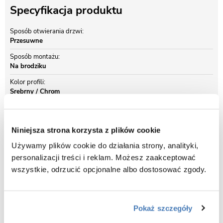
Specyfikacja produktu
Sposób otwierania drzwi
Przesuwne
Sposób montażu
Na brodziku
Kolor profili
Srebrny / Chrom
Opis produktu Kabina prysznicowa z
Niniejsza strona korzysta z plików cookie
hydromasażem i sauną 90x90 MO-09911AS
Używamy plików cookie do działania strony, analityki,
personalizacji treści i reklam. Możesz zaakceptować
SPECYFIKACJA PRODUKTU:
wszystkie, odrzucić opcjonalne albo dostosować zgody.
Wymiary zewnętrzne: 90 x 90 x 220 cm
Typ brodzika: wysoki brodzik z siedziskiem
Wysokość brodzika (zewnątrz): 45 cm
Pokaż szczegóły
Grubość szkła hartowanego: 5 mm
Materiał wykonania: