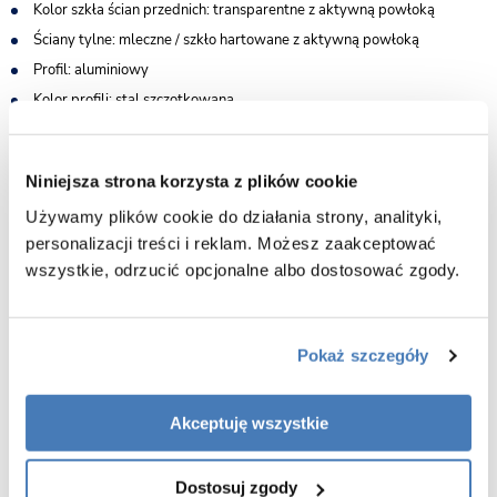
Kolor szkła ścian przednich: transparentne z aktywną powłoką
Ściany tylne: mleczne / szkło hartowane z aktywną powłoką
Profil: aluminiowy
Kolor profili: stal szczotkowana
Panel prysznicowy: aluminiowy
Gwarancja 2 lata
Niniejsza strona korzysta z plików cookie
Szkło hartowane
jest wyjątkowo odporne na uszkodzenia i termiczne
Używamy plików cookie do działania strony, analityki,
naprężenia, dlatego jest idealne do łazienek. Produkty ze szkła
hartowanego zapewniają maksymalne bezpieczeństwo użytkowania i są
personalizacji treści i reklam. Możesz zaakceptować
wytrzymałe. Warto wybierać je, by mieć pewność bezpieczeństwa w
wszystkie, odrzucić opcjonalne albo dostosować zgody.
łazience.
Zestaw zawiera :
kompletna bateria
Pokaż szczegóły
deszczownica w kolorze srebrnym z gumowymi dyszami ANTI-CALC
srebrna słuchawka prysznicowa
Akceptuję wszystkie
przełącznik zmiany intensywności wody
regulator ciepłej/zimnej wody
Dostosuj zgody