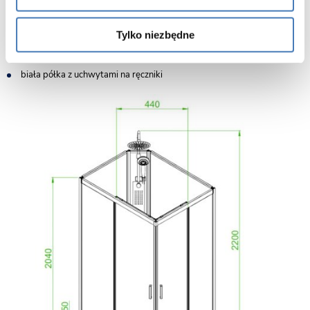
odpływ wody (syfon w komplecie) w kolorze srebrnym
komplet uszczelek
Tylko niezbędne
klamki do otwierania drzwi
węże przyłączeniowe ciepła/zimna woda 0,5 cala
biała półka z uchwytami na ręczniki