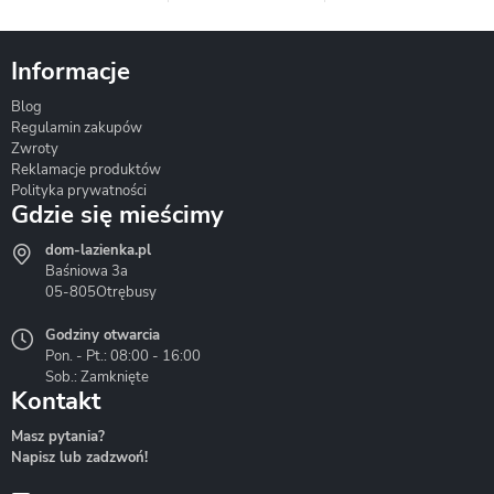
Informacje
Blog
Corsan
Gante
Hydrosan
Regulamin zakupów
Zwroty
Reklamacje produktów
Polityka prywatności
Gdzie się mieścimy
dom-lazienka.pl
Hydrostop
Inea
Invena
Baśniowa 3a
05-805
Otrębusy
Godziny otwarcia
Pon. - Pt.: 08:00 - 16:00
Sob.: Zamknięte
Kontakt
Liveno
Loge Garden
Massi
Masz pytania?
Napisz lub zadzwoń!