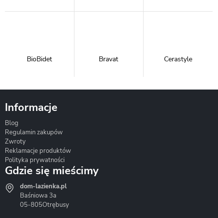
BioBidet
Bravat
Cerastyle
Informacje
Blog
Corsan
Gante
Hydrosan
Regulamin zakupów
Zwroty
Reklamacje produktów
Polityka prywatności
Gdzie się mieścimy
dom-lazienka.pl
Hydrostop
Inea
Invena
Baśniowa 3a
05-805
Otrębusy