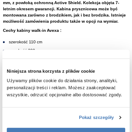
mm, z powłoką ochronną Active Shield. Kolekcja objęta 7-
letnim okresem gwarancji. Kabina prysznicowa może być
montowana zarówno z brodzikiem, jak i bez brodzika. Istnieje
możliwość zamówienia produktu także w opcji na wymiar.
Cechy kabiny walk-in Avexa :
szerokość 110 cm
wysokość 200 cm
szkło hartowane przeźroczyste grubość 8 mm
powłoka Active Shield 2.0 mająca na celu ochronę szkła przed
Niniejsza strona korzysta z plików cookie
osadami z kamienia
Używamy plików cookie do działania strony, analityki,
montaż prawo lub lewostronny
personalizacji treści i reklam. Możesz zaakceptować
wspornik oraz profil przyścienny w kolorze miedzi szczotkowanej
wszystkie, odrzucić opcjonalne albo dostosować zgody.
montaż z profilem przyściennym niwelującym krzywiznę ścian do
ok.10mm lub z kostką montażową bez profilu w przypadku
idealnie prostych ścian
Pokaż szczegóły
haczyk na ręcznik w komplecie
​gwarancja 7 lat