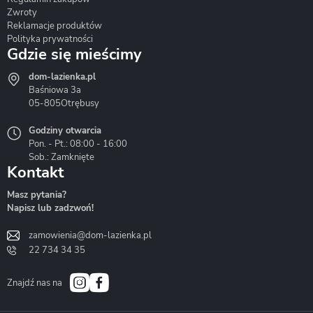
Zwroty
Reklamacje produktów
Polityka prywatności
Gdzie się mieścimy
dom-lazienka.pl
Hydrostop
Inea
Invena
Baśniowa 3a
05-805
Otrębusy
Godziny otwarcia
Pon. - Pt.: 08:00 - 16:00
Sob.: Zamknięte
Kontakt
Liveno
Loge Garden
Massi
Masz pytania?
Napisz lub zadzwoń!
zamowienia@dom-lazienka.pl
22 734 34 35
Mazur
Metal-Hurt
Moel
Bath&Spa
Znajdź nas na