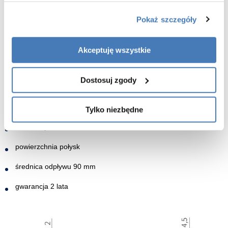
Pokaż szczegóły
Akceptuję wszystkie
Cechy brodzika prysznicowego 80x90x4,5 cm Mild
New
Trendy:
Dostosuj zgody
wymiar 80x90 cm
Tylko niezbędne
wysokość 4,5 cm
kolor biały
powierzchnia połysk
średnica odpływu 90 mm
gwarancja 2 lata