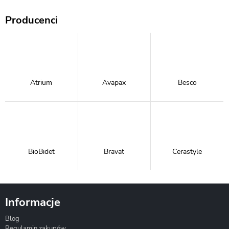
Producenci
Atrium
Avapax
Besco
BioBidet
Bravat
Cerastyle
Informacje
Blog
Corsan
Gante
Hydrosan
Regulamin zakupów