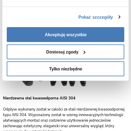
Regulowane nóżki
Zastosowane nóżki dają możliwość pełnej regulacji wysokości odpływu
Pokaż szczegóły
do potrzeb i możliwości montażu. Minimalny zakres regulacji to 70 mm a
maksymalny 95 mm.
Akceptuję wszystkie
Dostosuj zgody
Tylko niezbędne
Nierdzewna stal kwasoodporna AISI 304
Odpływ wykonany został w całości ze stali nierdzewnej kwasoodpornej
typu AISI 304. Wyposażony został w szereg innowacyjnych technologii
ułatwiających montaż oraz codzienne użytkowanie jednocześnie
zachowując estetyczny, elegancki oraz uniwersalny wygląd, który