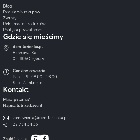
Blog
Corsan
Gante
Hydrosan
Regulamin zakupów
Zwroty
Reklamacje produktów
Polityka prywatności
Gdzie się mieścimy
dom-lazienka.pl
Hydrostop
Inea
Invena
Baśniowa 3a
05-805
Otrębusy
Godziny otwarcia
Pon. - Pt.: 08:00 - 16:00
Sob.: Zamknięte
Kontakt
Liveno
Loge Garden
Massi
Masz pytania?
Napisz lub zadzwoń!
zamowienia@dom-lazienka.pl
22 734 34 35
Mazur
Metal-Hurt
Moel
Bath&Spa
Znajdź nas na