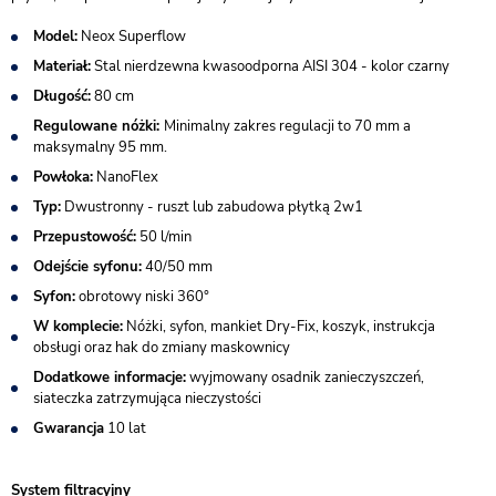
Model:
Neox Superflow
Materiał:
Stal nierdzewna kwasoodporna AISI 304 - kolor czarny
Długość:
80 cm
Regulowane nóżki:
Minimalny zakres regulacji to 70 mm a
maksymalny 95 mm.
Powłoka:
NanoFlex
Typ:
Dwustronny - ruszt lub zabudowa płytką 2w1
Przepustowość:
50 l/min
Odejście syfonu:
40/50 mm
Syfon:
obrotowy niski 360°
W komplecie:
Nóżki, syfon, mankiet Dry-Fix, koszyk, instrukcja
obsługi oraz hak do zmiany maskownicy
Dodatkowe informacje:
wyjmowany osadnik zanieczyszczeń,
siateczka zatrzymująca nieczystości
Gwarancja
10 lat
System filtracyjny