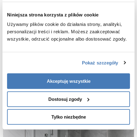
ścianka rozsuwana
Niniejsza strona korzysta z plików cookie
wysokość: 200 cm
szerokość: 90 cm
Używamy plików cookie do działania strony, analityki,
regulacja przyścienna niwelacja nierówności ściany: 88 - 90 cm
personalizacji treści i reklam. Możesz zaakceptować
wszystkie, odrzucić opcjonalne albo dostosować zgody.
szerokość wejścia: 51 cm
maksymalna długość wspornika 120 cm z regulacją do 50 cm
profil i wsporniki chrom błysk
Pokaż szczegóły
montaż uniwersalny prawy/lewy
powłoka Besco ProClean w standardzie
Gwarancja: 3 lata, door-to-door
Akceptuję wszystkie
Dostosuj zgody
Tylko niezbędne