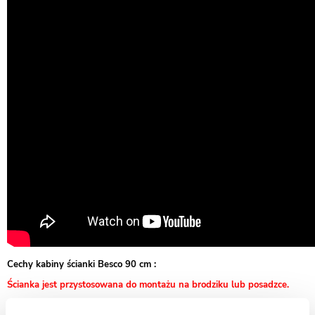
Cechy kabiny ścianki Besco 90 cm :
Ścianka jest przystosowana do montażu na brodziku lub posadzce.
bezpieczne szkło hartowane przeźroczyste 8 mm