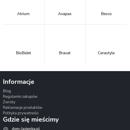
Atrium
Avapax
Besco
BioBidet
Bravat
Cerastyle
Informacje
Blog
Corsan
Gante
Hydrosan
Regulamin zakupów
Zwroty
Reklamacje produktów
Polityka prywatności
Gdzie się mieścimy
dom-lazienka.pl