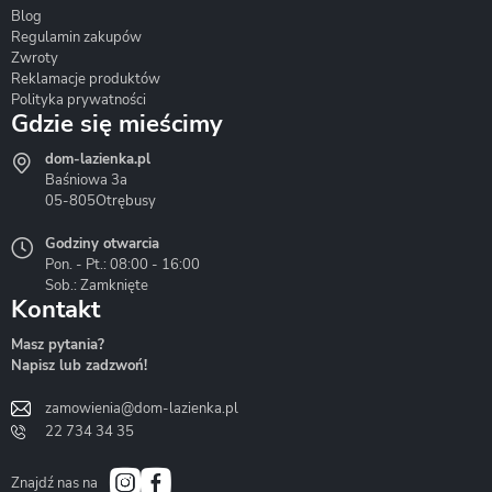
Blog
Corsan
Gante
Hydrosan
Regulamin zakupów
Zwroty
Reklamacje produktów
Polityka prywatności
Gdzie się mieścimy
dom-lazienka.pl
Hydrostop
Inea
Invena
Baśniowa 3a
05-805
Otrębusy
Godziny otwarcia
Pon. - Pt.: 08:00 - 16:00
Sob.: Zamknięte
Kontakt
Liveno
Loge Garden
Massi
Masz pytania?
Napisz lub zadzwoń!
zamowienia@dom-lazienka.pl
22 734 34 35
Mazur
Metal-Hurt
Moel
Bath&Spa
Znajdź nas na