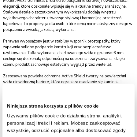
Model Avexa Gunmetal Brushed to połączenie surowej nowoczesności i
elegancji, które doskonale wpisuje się w aktualne trendy aranżacyjne.
Stalowe detale o szczotkowanym wykończeniu dodają wnętrzu
wyjątkowego charakteru, tworząc stylową i harmonijną przestrzeń
kąpielową. To propozycja dla osób, które cenią minimalistyczny design w
połączeniu z wysoką jakością wykonania.
Parawan wyposażony jest w stabilny wspornik prostopadły, który
zapewnia solidne podparcie konstrukcji oraz bezpieczeństwo
użytkowania. Tafla wykonana z hartowanego szkła o grubości 6 mm
cechuje się doskonałą odpornością na uderzenia i zarysowania, dzięki
czemu produkt zachowuje estetyczny wygląd przez wiele lat.
Zastosowana powłoka ochronna Active Shield tworzy na powierzchni
szkła niewidoczną barierę, która ogranicza osadzanie się kamienia i
zanieczyszczeń. Dzięki temu parawan jest łatwy w utrzymaniu czystości, a
jego przejrzystość i połysk pozostają niezmienne mimo upływu czasu.
Stalowe, szczotkowane profile doskonale komponują się z nowoczesnymi
Niniejsza strona korzysta z plików cookie
aranżacjami łazienek, zwłaszcza w zestawieniu z czarną armaturą,
Używamy plików cookie do działania strony, analityki,
betonem architektonicznym czy drewnianymi akcentami. Kolor gunmetal
nadaje wnętrzu eleganckiej głębi i subtelnego, industrialnego charakteru.
personalizacji treści i reklam. Możesz zaakceptować
wszystkie, odrzucić opcjonalne albo dostosować zgody.
Kolekcja Avexa Gunmetal Brushed została objęta 7-letnią gwarancją, co