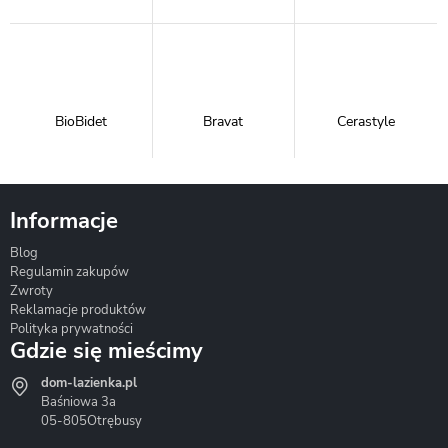
BioBidet
Bravat
Cerastyle
Informacje
Blog
Corsan
Gante
Hydrosan
Regulamin zakupów
Zwroty
Reklamacje produktów
Polityka prywatności
Gdzie się mieścimy
dom-lazienka.pl
Hydrostop
Inea
Invena
Baśniowa 3a
05-805
Otrębusy