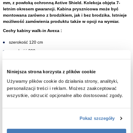
mm, z powłoką ochronną Active Shield. Kolekcja objęta 7-
letnim okresem gwarancji. Kabina prysznicowa może być
montowana zarówno z brodzikiem, jak i bez brodzika. Istnieje
możliwość zamówienia produktu także w opcji na wymiar.
Cechy kabiny walk-in Avexa :
szerokość 120 cm
wysokość 200 cm
szkło hartowane przeźroczyste grubość 8 mm
powłoka Active Shield 2.0 mająca na celu ochronę szkła przed
Niniejsza strona korzysta z plików cookie
osadami z kamienia
Używamy plików cookie do działania strony, analityki,
montaż prawo lub lewostronny
personalizacji treści i reklam. Możesz zaakceptować
wspornik oraz profil przyścienny w kolorze stali szczotkowanej
wszystkie, odrzucić opcjonalne albo dostosować zgody.
montaż z profilem przyściennym niwelującym krzywiznę ścian do
ok.10mm lub z kostką montażową bez profilu w przypadku
idealnie prostych ścian
Pokaż szczegóły
haczyk na ręcznik w komplecie
​gwarancja 7 lat