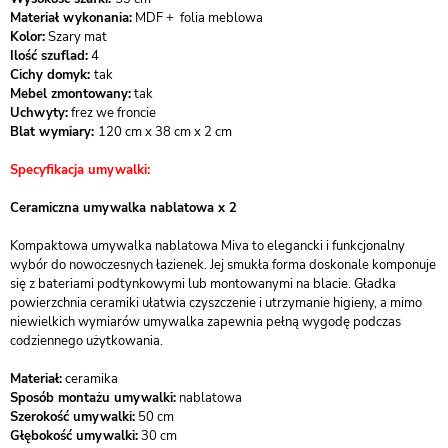
Materiał wykonania:
MDF + folia meblowa
Kolor:
Szary mat
Ilość szuflad:
4
Cichy domyk:
tak
Mebel zmontowany:
tak
Uchwyty:
frez we froncie
Blat wymiary:
120 cm x 38 cm x 2 cm
Specyfikacja umywalki:
Ceramiczna umywalka nablatowa x 2
Kompaktowa umywalka nablatowa Miva to elegancki i funkcjonalny
wybór do nowoczesnych łazienek. Jej smukła forma doskonale komponuje
się z bateriami podtynkowymi lub montowanymi na blacie. Gładka
powierzchnia ceramiki ułatwia czyszczenie i utrzymanie higieny, a mimo
niewielkich wymiarów umywalka zapewnia pełną wygodę podczas
codziennego użytkowania.
Materiał:
ceramika
Sposób montażu umywalki:
nablatowa
Szerokość umywalki:
50 cm
Głębokość umywalki:
30 cm