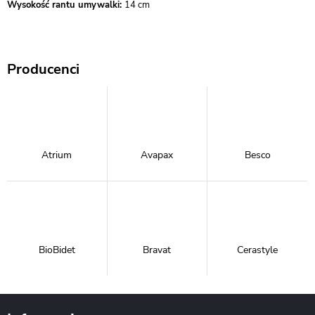
Wysokość rantu umywalki:
14 cm
Producenci
Atrium
Avapax
Besco
BioBidet
Bravat
Cerastyle