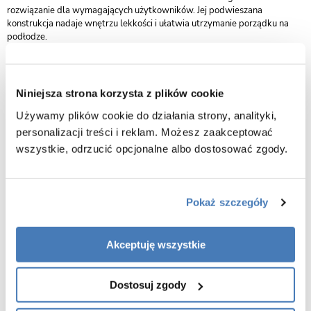
rozwiązanie dla wymagających użytkowników. Jej podwieszana
konstrukcja nadaje wnętrzu lekkości i ułatwia utrzymanie porządku na
podłodze.
Korpus wykonano z wytrzymałej płyty MDF, pokrytej trwałą folią
meblową w matowym, szarym odcieniu. Wnętrze szafki w
kontrastującym kolorze antracytu dodaje całości głębi i nowoczesnego
Niniejsza strona korzysta z plików cookie
charakteru. Model wyposażono w dwie pojemne szuflady z systemem
Używamy plików cookie do działania strony, analityki,
cichego domyku, który zapewnia komfort codziennego użytkowania i
chroni mechanizmy przed szybkim zużyciem. Opływowe, profilowane
personalizacji treści i reklam. Możesz zaakceptować
uchwyty dyskretnie wkomponowane w krawędzie szuflad podkreślają
wszystkie, odrzucić opcjonalne albo dostosować zgody.
minimalistyczny design mebla.
Zestaw zawiera dopasowaną, białą umywalkę ceramiczną o
ergonomicznym kształcie. Blat szafki jest gładki, bez otworów na baterię
Pokaż szczegóły
– co pozwala na dowolną aranżację armatury.
Szafka dostarczana jest w stanie złożonym i wstępnie wyregulowanym,
Akceptuję wszystkie
co skraca czas montażu i zwiększa wygodę użytkownika.
Gwarancja: 2 lata
Dostosuj zgody
Producent:
GREKON – Polska marka GANTE