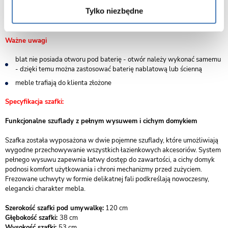
Meble z serii ONDA powstają w Polsce, z dbałością o każdy detal. Marka
Tylko niezbędne
GANTE
to synonim solidności, estetyki i praktycznych rozwiązań do
współczesnych łazienek.
Ważne uwagi
blat nie posiada otworu pod baterię - otwór należy wykonać samemu
- dzięki temu można zastosować baterię nablatową lub ścienną
meble trafiają do klienta złożone
Specyfikacja szafki:
Funkcjonalne szuflady z pełnym wysuwem i cichym domykiem
Szafka została wyposażona w dwie pojemne szuflady, które umożliwiają
wygodne przechowywanie wszystkich łazienkowych akcesoriów. System
pełnego wysuwu zapewnia łatwy dostęp do zawartości, a cichy domyk
podnosi komfort użytkowania i chroni mechanizmy przed zużyciem.
Frezowane uchwyty w formie delikatnej fali podkreślają nowoczesny,
elegancki charakter mebla.
Szerokość szafki pod umywalkę:
120 cm
Głębokość szafki:
38 cm
Wysokość szafki:
53 cm