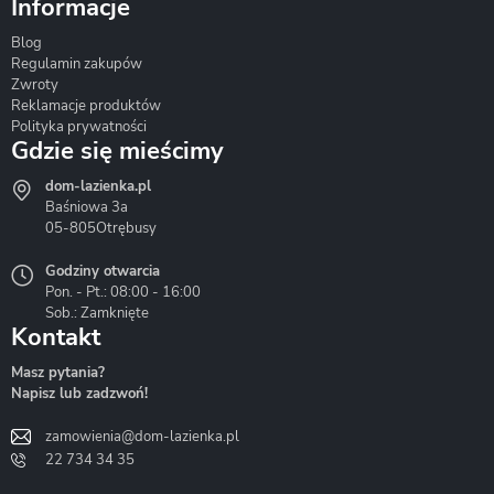
Informacje
Blog
Corsan
Gante
Hydrosan
Regulamin zakupów
Zwroty
Reklamacje produktów
Polityka prywatności
Gdzie się mieścimy
dom-lazienka.pl
Hydrostop
Inea
Invena
Baśniowa 3a
05-805
Otrębusy
Godziny otwarcia
Pon. - Pt.: 08:00 - 16:00
Sob.: Zamknięte
Kontakt
Liveno
Loge Garden
Massi
Masz pytania?
Napisz lub zadzwoń!
zamowienia@dom-lazienka.pl
22 734 34 35
Mazur
Metal-Hurt
Moel