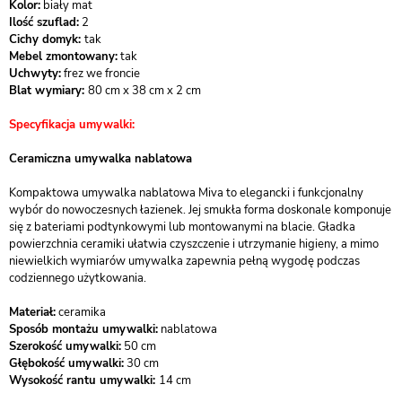
Kolor:
biały mat
Ilość szuflad:
2
Cichy domyk:
tak
Mebel zmontowany:
tak
Uchwyty:
frez we froncie
Blat wymiary:
80 cm x 38 cm x 2 cm
Specyfikacja umywalki:
Ceramiczna umywalka nablatowa
Kompaktowa umywalka nablatowa Miva to elegancki i funkcjonalny
wybór do nowoczesnych łazienek. Jej smukła forma doskonale komponuje
się z bateriami podtynkowymi lub montowanymi na blacie. Gładka
powierzchnia ceramiki ułatwia czyszczenie i utrzymanie higieny, a mimo
niewielkich wymiarów umywalka zapewnia pełną wygodę podczas
codziennego użytkowania.
Materiał:
ceramika
Sposób montażu umywalki:
nablatowa
Szerokość umywalki:
50 cm
Głębokość umywalki:
30 cm
Wysokość rantu umywalki:
14 cm