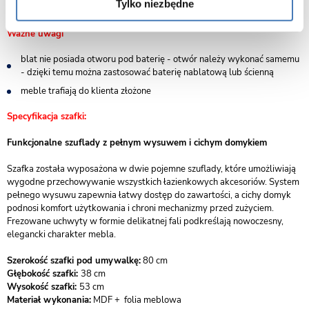
Tylko niezbędne
współczesnych łazienek.
Ważne uwagi
blat nie posiada otworu pod baterię - otwór należy wykonać samemu
- dzięki temu można zastosować baterię nablatową lub ścienną
meble trafiają do klienta złożone
Specyfikacja szafki:
Funkcjonalne szuflady z pełnym wysuwem i cichym domykiem
Szafka została wyposażona w dwie pojemne szuflady, które umożliwiają
wygodne przechowywanie wszystkich łazienkowych akcesoriów. System
pełnego wysuwu zapewnia łatwy dostęp do zawartości, a cichy domyk
podnosi komfort użytkowania i chroni mechanizmy przed zużyciem.
Frezowane uchwyty w formie delikatnej fali podkreślają nowoczesny,
elegancki charakter mebla.
Szerokość szafki pod umywalkę:
80 cm
Głębokość szafki:
38 cm
Wysokość szafki:
53 cm
Materiał wykonania:
MDF + folia meblowa