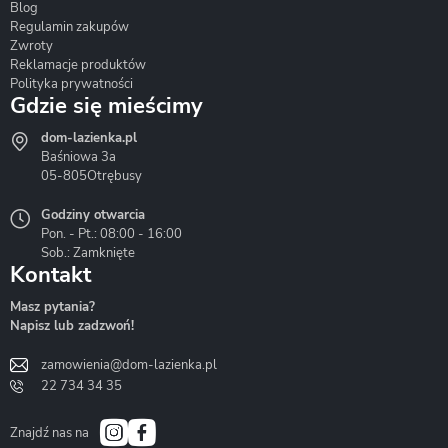
Blog
Corsan
Gante
Hydrosan
Regulamin zakupów
Zwroty
Reklamacje produktów
Polityka prywatności
Gdzie się mieścimy
dom-lazienka.pl
Hydrostop
Inea
Invena
Baśniowa 3a
05-805
Otrębusy
Godziny otwarcia
Pon. - Pt.: 08:00 - 16:00
Sob.: Zamknięte
Kontakt
Liveno
Loge Garden
Massi
Masz pytania?
Napisz lub zadzwoń!
zamowienia@dom-lazienka.pl
22 734 34 35
Mazur
Metal-Hurt
Moel
Bath&Spa
Znajdź nas na