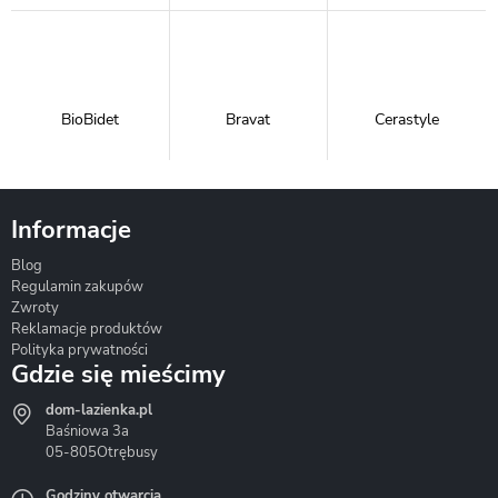
BioBidet
Bravat
Cerastyle
Informacje
Blog
Corsan
Gante
Hydrosan
Regulamin zakupów
Zwroty
Reklamacje produktów
Polityka prywatności
Gdzie się mieścimy
dom-lazienka.pl
Hydrostop
Inea
Invena
Baśniowa 3a
05-805
Otrębusy
Godziny otwarcia