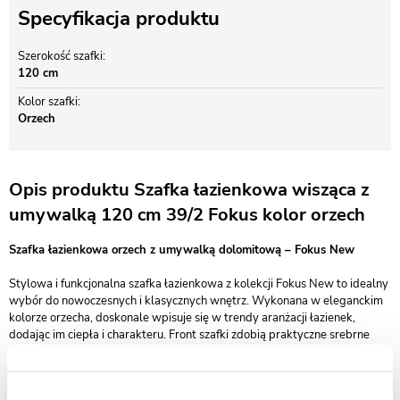
Specyfikacja produktu
Szerokość szafki
120 cm
Kolor szafki
Orzech
Opis produktu Szafka łazienkowa wisząca z
umywalką 120 cm 39/2 Fokus kolor orzech
Szafka łazienkowa orzech z umywalką dolomitową – Fokus New
Stylowa i funkcjonalna szafka łazienkowa z kolekcji Fokus New to idealny
wybór do nowoczesnych i klasycznych wnętrz. Wykonana w eleganckim
kolorze orzecha, doskonale wpisuje się w trendy aranżacji łazienek,
dodając im ciepła i charakteru. Front szafki zdobią praktyczne srebrne
uchwyty, które podkreślają jej ponadczasowy design.
Szafka została wykonana z trwałej płyty MDF, pokrytej odporną na