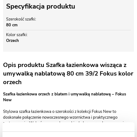
Specyfikacja produktu
Szerokość szafki
80 cm
Kolor szafki
Orzech
Opis produktu Szafka łazienkowa wisząca z
umywalką nablatową 80 cm 39/2 Fokus kolor
orzech
Szafka łazienkowa orzech z blatem i umywalką nablatową – Fokus
New
Stylowa szafka łazienkowa o szerokości z kolekcji Fokus New to
doskonałe połączenie nowoczesnego wzornictwa i praktycznego
zastosowania. Wykończona w eleganckim kolorze orzecha, wyposażona
w blat i białą umywalkę nablatową, wprowadza do łazienki ciepły, a
jednocześnie nowoczesny klimat.