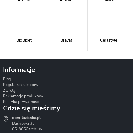
Atrium
Avapax
Besco
BioBidet
Bravat
Cerastyle
Informacje
Blog
Corsan
Gante
Hydrosan
Regulamin zakupów
Zwroty
Reklamacje produktów
Polityka prywatności
Gdzie się mieścimy
dom-lazienka.pl
Hydrostop
Inea
Invena
Baśniowa 3a
05-805
Otrębusy