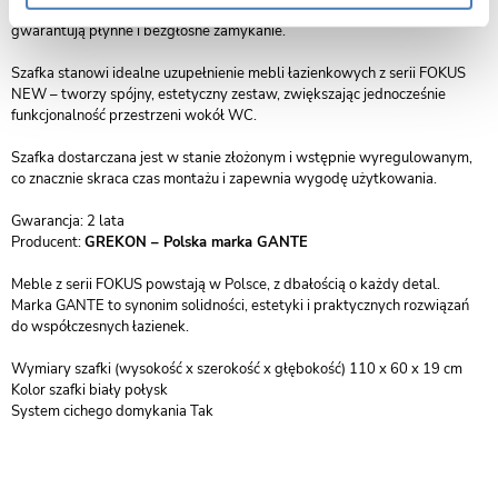
użytkowanie. Nowoczesne zawiasy z systemem cichego domykania
gwarantują płynne i bezgłośne zamykanie.
Szafka stanowi idealne uzupełnienie mebli łazienkowych z serii FOKUS
NEW – tworzy spójny, estetyczny zestaw, zwiększając jednocześnie
funkcjonalność przestrzeni wokół WC.
Szafka dostarczana jest w stanie złożonym i wstępnie wyregulowanym,
co znacznie skraca czas montażu i zapewnia wygodę użytkowania.
Gwarancja: 2 lata
Producent:
GREKON – Polska marka GANTE
Meble z serii FOKUS powstają w Polsce, z dbałością o każdy detal.
Marka GANTE to synonim solidności, estetyki i praktycznych rozwiązań
do współczesnych łazienek.
Wymiary szafki (wysokość x szerokość x głębokość) 110 x 60 x 19 cm
Kolor szafki biały połysk
System cichego domykania Tak