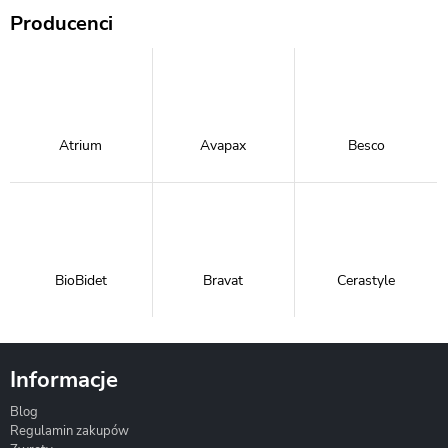
Producenci
Atrium
Avapax
Besco
BioBidet
Bravat
Cerastyle
Informacje
Blog
Corsan
Gante
Hydrosan
Regulamin zakupów