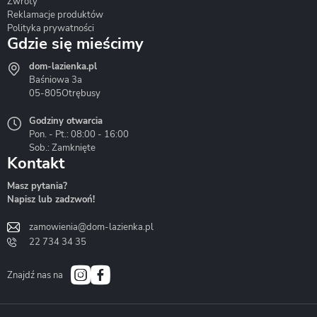
Zwroty
Reklamacje produktów
Polityka prywatności
Gdzie się mieścimy
dom-lazienka.pl
Hydrostop
Inea
Invena
Baśniowa 3a
05-805
Otrębusy
Godziny otwarcia
Pon. - Pt.: 08:00 - 16:00
Sob.: Zamknięte
Kontakt
Liveno
Loge Garden
Massi
Masz pytania?
Napisz lub zadzwoń!
zamowienia@dom-lazienka.pl
22 734 34 35
Mazur
Metal-Hurt
Moel
Bath&Spa
Znajdź nas na