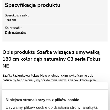
Specyfikacja produktu
Szerokość szafki
180 cm
Kolor szafki
Dąb naturalny
Opis produktu Szafka wisząca z umywalką
180 cm kolor dąb naturalny C3 seria Fokus
NE
Szafka łazienkowa Fokus New
w eleganckim wykończeniu dąb
naturalny to doskonały wybór do mniejszych łazienek, które łączą
estetykę z funkcjonalnością. Jej kompaktowe wymiary i ciepły odcień
drewna wprowadzają do wnętrza przytulny, naturalny klimat, idealnie
komponując się z nowoczesnymi i klasycznymi aranżacjami.
Niniejsza strona korzysta z plików cookie
W zestawie znajduje się biała umywalka ceramiczna nablatowa o
Używamy plików cookie do działania strony, analityki,
ergonomicznej formie, która nie tylko dobrze się prezentuje, ale również