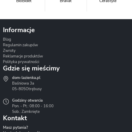
BioBidet
Bravat
Cerastyle
Informacje
Blog
Corsan
Gante
Hydrosan
Regulamin zakupów
Zwroty
Reklamacje produktów
Polityka prywatności
Gdzie się mieścimy
dom-lazienka.pl
Hydrostop
Inea
Invena
Baśniowa 3a
05-805
Otrębusy
Godziny otwarcia
Pon. - Pt.: 08:00 - 16:00
Sob.: Zamknięte
Kontakt
Liveno
Loge Garden
Massi
Masz pytania?