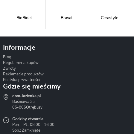
BioBidet
Bravat
Cerastyle
Informacje
Blog
Corsan
Gante
Hydrosan
Regulamin zakupów
Zwroty
Reklamacje produktów
Polityka prywatności
Gdzie się mieścimy
dom-lazienka.pl
Hydrostop
Inea
Invena
Baśniowa 3a
05-805
Otrębusy
Godziny otwarcia
Pon. - Pt.: 08:00 - 16:00
Sob.: Zamknięte