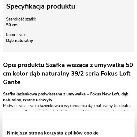
Specyfikacja produktu
Szerokość szafki
50 cm
Kolor szafki
Dąb naturalny
Opis produktu Szafka wisząca z umywalką 50
cm kolor dąb naturalny 39/2 seria Fokus Loft
Gante
Szafka łazienkowa podwieszana z umywalką – Fokus New Loft, dąb
naturalny, czarne uchwyty
Podwieszana szafka łazienkowa o wykończeniu dąb naturalny to idealna
propozycja dla miłośników stylu loftowego. Wykonana z trwałej płyty
MDF pokrytej odporną na wilgoć folią meblową, łączy nowoczesną
estetykę z funkcjonalnością. Charakteru dodają jej klasyczne, czarne
uchwyty – eleganckie i wygodne w codziennym użytkowaniu.
Niniejsza strona korzysta z plików cookie