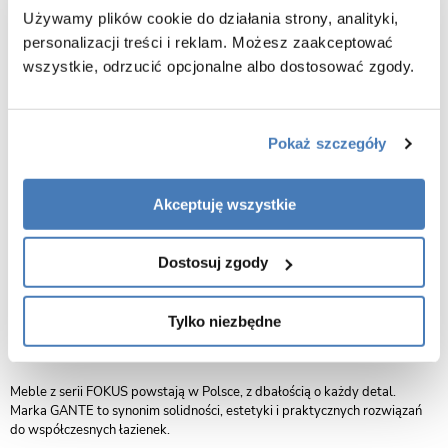
Funkcjonalność i design w jednym zestawie
Używamy plików cookie do działania strony, analityki,
Do zestawu dołączona jest umywalka dolomitowa, która efektownie
personalizacji treści i reklam. Możesz zaakceptować
kontrastuje z naturalnym dekorem szafki, tworząc spójną, nowoczesną
wszystkie, odrzucić opcjonalne albo dostosować zgody.
całość. Pojemne szuflady zapewniają dużo miejsca na przechowywanie
kosmetyków i akcesoriów łazienkowych. System cichego domykania
sprawia, że szuflady zamykają się płynnie i bez hałasu, zwiększając
komfort codziennego użytkowania.
Pokaż szczegóły
Stylowe i trwałe rozwiązanie do każdej łazienki
Zestaw łączy styl i praktyczność – idealnie sprawdzi się zarówno w
małych, jak i większych łazienkach. Dzięki nowoczesnej konstrukcji i
Akceptuję wszystkie
wysokiej jakości materiałom mebel zachowa swój wygląd i
funkcjonalność przez lata.
Dostosuj zgody
Szafka dostarczana jest w stanie złożonym i wstępnie wyregulowanym,
co znacznie skraca czas montażu i zapewnia wygodę użytkowania.
Tylko niezbędne
Gwarancja: 2 lata
Producent:
GREKON – Polska marka GANTE
Meble z serii FOKUS powstają w Polsce, z dbałością o każdy detal.
Marka GANTE to synonim solidności, estetyki i praktycznych rozwiązań
do współczesnych łazienek.