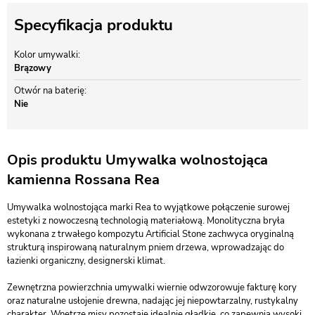
Specyfikacja produktu
Kolor umywalki
Brązowy
Otwór na baterię
Nie
Opis produktu Umywalka wolnostojąca
kamienna Rossana Rea
Umywalka wolnostojąca marki Rea to wyjątkowe połączenie surowej
estetyki z nowoczesną technologią materiałową. Monolityczna bryła
wykonana z trwałego kompozytu Artificial Stone zachwyca oryginalną
strukturą inspirowaną naturalnym pniem drzewa, wprowadzając do
łazienki organiczny, designerski klimat.
Zewnętrzna powierzchnia umywalki wiernie odwzorowuje fakturę kory
oraz naturalne usłojenie drewna, nadając jej niepowtarzalny, rustykalny
charakter. Wnętrze misy pozostaje idealnie gładkie, co zapewnia wysoki