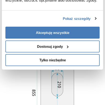
wszystkie, odrzucić opcjonalne albo dostosować zgody.
Kolor Brązowy
Wykończenie matowe
Powłoka Anti-Wipe
Pokaż szczegóły
Łatwy montaż i instalacja
Zawsze przyjemna i ciepła powłoka
Akceptuję wszystkie
Gwarancja 24m-ce
Dostosuj zgody
Tylko niezbędne