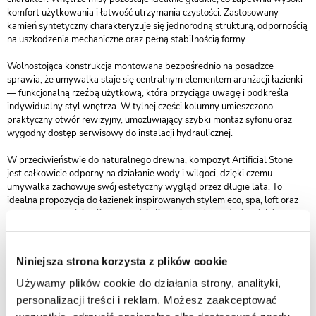
komfort użytkowania i łatwość utrzymania czystości. Zastosowany
kamień syntetyczny charakteryzuje się jednorodną strukturą, odpornością
na uszkodzenia mechaniczne oraz pełną stabilnością formy.
Wolnostojąca konstrukcja montowana bezpośrednio na posadzce
sprawia, że umywalka staje się centralnym elementem aranżacji łazienki
— funkcjonalną rzeźbą użytkową, która przyciąga uwagę i podkreśla
indywidualny styl wnętrza. W tylnej części kolumny umieszczono
praktyczny otwór rewizyjny, umożliwiający szybki montaż syfonu oraz
wygodny dostęp serwisowy do instalacji hydraulicznej.
W przeciwieństwie do naturalnego drewna, kompozyt Artificial Stone
jest całkowicie odporny na działanie wody i wilgoci, dzięki czemu
umywalka zachowuje swój estetyczny wygląd przez długie lata. To
idealna propozycja do łazienek inspirowanych stylem eco, spa, loft oraz
nowoczesnym minimalizmem, gdzie liczy się zarówno design, jak i
trwałość.
Dane techniczne :
Niniejsza strona korzysta z plików cookie
Rozmiar średnica 39,5 cm x 85,5 cm - wysokość
Używamy plików cookie do działania strony, analityki,
Głębokość 13,5 cm
personalizacji treści i reklam. Możesz zaakceptować
Artificial Stone (sztuczny kamień kompozytowy)