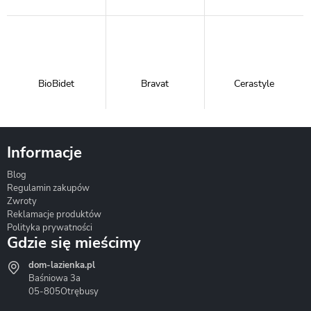
BioBidet
Bravat
Cerastyle
Informacje
Blog
Corsan
Gante
Hydrosan
Regulamin zakupów
Zwroty
Reklamacje produktów
Polityka prywatności
Gdzie się mieścimy
dom-lazienka.pl
Hydrostop
Inea
Invena
Baśniowa 3a
05-805
Otrębusy