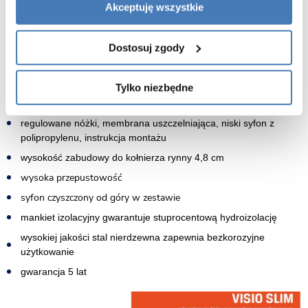
Akceptuję wszystkie
Odznaczają się bardzo dobrą przepustowością oraz łatwością
czyszczenia. W ofercie posiadamy wersję z rusztem polerowanym
lub możliwością dowolnego wypełnienia.
Dostosuj zgody
Cechy odpływu liniowego 70 cm Visio Slim New Trendy:
Tylko niezbędne
wymiar 70 cm
w zestawie : rynna odwodnieniowa, ruszt
chrom szczotkowany
,
regulowane nóżki, membrana uszczelniająca, niski syfon z
polipropylenu, instrukcja montażu
wysokość zabudowy do kołnierza rynny 4,8 cm
wysoka przepustowość
syfon czyszczony od góry
w zestawie
mankiet izolacyjny gwarantuje stuprocentową hydroizolację
wysokiej jakości stal nierdzewna zapewnia bezkorozyjne
użytkowanie
gwarancja 5 lat