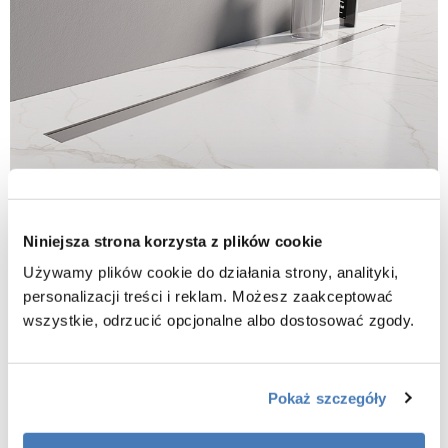
Niniejsza strona korzysta z plików cookie
Używamy plików cookie do działania strony, analityki,
personalizacji treści i reklam. Możesz zaakceptować
Poznaj nową kolekcję odpływów liniowych Visio Slim. Znajdziesz w
wszystkie, odrzucić opcjonalne albo dostosować zgody.
niej złote i chromowane modele, z rusztem polerowanym lub
szczotkowanym oraz modele utrzymane w czarnej, matowej
kolorystyce. Systemy odwodnień liniowych marki New Trendy
Pokaż szczegóły
zostały wykonane z najwyższej jakości stali, odpornej na korozję.
Dzięki zastosowaniu metody szkiełkowania w procesie produkcji, są
także zabezpieczone przed działaniem czynników chemicznych.