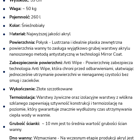
Wysokość:
59 cm
Waga:
~ 50 kg
Pojemność:
260 l
Kolor:
Śnieźnobiały
M
ateriał:
Najwyższej jakości akryl
Powierzchnia:
Połysk - Lustrzana i idealnie płaska zewnętrzna
powierzchnia wanny to zasługa wyjątkowo grubej warstwy akrylu
nanoszonego metodą antystatyczną w technologii Mirror Coat.
Zabezpieczenie powierzchni:
Anti Wipe - Powierzchnię zabezpiecza
technologia Anti Wipe, która chroni przed odbarwieniami, ułatwiając
jednocześnie utrzymanie powierzchni w nienagannej czystości bez
smug i zacieków.
Wykończenie:
Złote szczotkowane
Termoizolacja:
Warstwy żywiczne oraz izolacyjne warstwy z włókna
szklanego zapewniają sztywność konstrukcji i termoizolację na
poziomie, który gwarantuje znacznie wydłużony czas utrzymywania
ciepła wody w wannie.
Grubość ścianki:
~ 10 mm jest to średnia wartość grubości ścian
wanny.
Dno wanny:
Wzmacniane - Na wczesnym etapie produkcji akryl jest