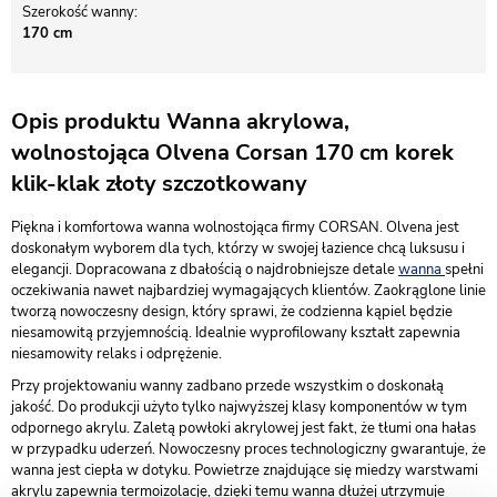
Szerokość wanny
170 cm
Opis produktu Wanna akrylowa,
wolnostojąca Olvena Corsan 170 cm korek
klik-klak złoty szczotkowany
Piękna i komfortowa wanna wolnostojąca firmy CORSAN. Olvena jest
doskonałym wyborem dla tych, którzy w swojej łazience chcą luksusu i
elegancji. Dopracowana z dbałością o najdrobniejsze detale
wanna
spełni
oczekiwania nawet najbardziej wymagających klientów. Zaokrąglone linie
tworzą nowoczesny design, który sprawi, że codzienna kąpiel będzie
niesamowitą przyjemnością. Idealnie wyprofilowany kształt zapewnia
niesamowity relaks i odprężenie.
Przy projektowaniu wanny zadbano przede wszystkim o doskonałą
jakość. Do produkcji użyto tylko najwyższej klasy komponentów w tym
odpornego akrylu. Zaletą powłoki akrylowej jest fakt, że tłumi ona hałas
w przypadku uderzeń. Nowoczesny proces technologiczny gwarantuje, że
wanna jest ciepła w dotyku. Powietrze znajdujące się miedzy warstwami
akrylu zapewnia termoizolację, dzięki temu wanna dłużej utrzymuje