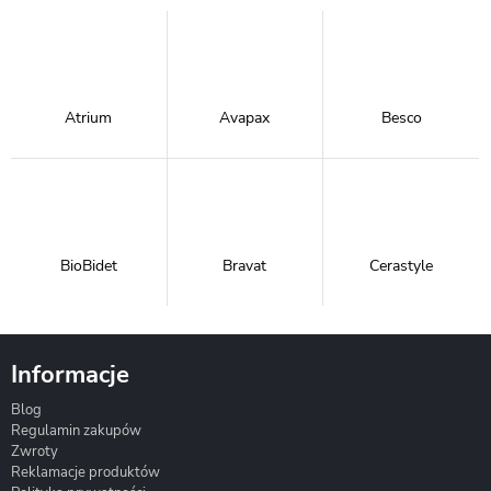
Atrium
Avapax
Besco
BioBidet
Bravat
Cerastyle
Informacje
Blog
Corsan
Gante
Hydrosan
Regulamin zakupów
Zwroty
Reklamacje produktów