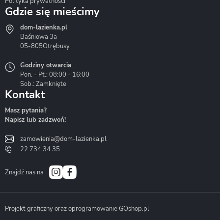
Polityka prywatności
Gdzie się mieścimy
dom-lazienka.pl
Hydrostop
Inea
Invena
Baśniowa 3a
05-805
Otrębusy
Godziny otwarcia
Pon. - Pt.: 08:00 - 16:00
Sob.: Zamknięte
Kontakt
Liveno
Loge Garden
Massi
Masz pytania?
Napisz lub zadzwoń!
zamowienia@dom-lazienka.pl
22 734 34 35
Mazur
Metal-Hurt
Moel
Bath&Spa
Znajdź nas na
Projekt graficzny oraz oprogramowanie GOshop.pl