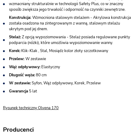
wzmacniany strukturalnie w technologii Safety Plus, co w znaczny
sposób zwiększa jego trwałość i odporność na czynniki zewnętrzne.
Konstrukcja:
Wzmocniona stalowym stelażem - Akrylowa konstrukcja
została osadzona na zintegrowanym z wanną, stalowym stelażu
ukrytym pod jej dnem.
Stelaż:
Z opcją wypoziomowania - Stelaż posiada regulowane punkty
podparcia (nóżki), które umożliwia wypoziomowanie wanny.
Korek:
Klik-Klak , Stal, Mosiądz kolor złoty szczotkowany
Przelew:
W zestawie
Wąż odpływowy:
Elastyczny
Długość węża:
80 cm
W zestawie:
Syfon, Wąż odpływowy, Korek, Przelew
Gwarancja
5 lat
Rysunek techniczny Olvena 170
Producenci