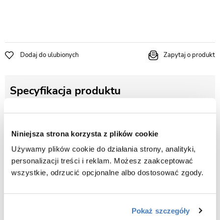
Dodaj do ulubionych
Zapytaj o produkt
Specyfikacja produktu
Kolor wanny
Biały połysk
Niniejsza strona korzysta z plików cookie
Szerokość wanny
170 cm
Używamy plików cookie do działania strony, analityki,
personalizacji treści i reklam. Możesz zaakceptować
wszystkie, odrzucić opcjonalne albo dostosować zgody.
Opis produktu Wanna prostokątna Integra
170 Prawa Besco
Pokaż szczegóły