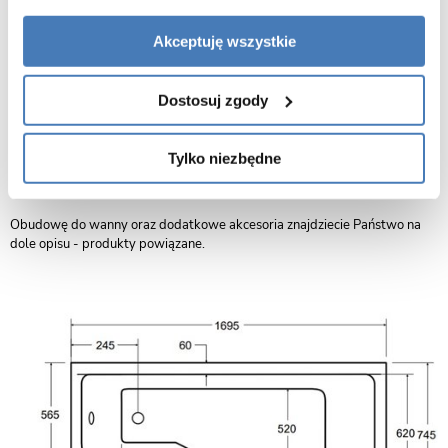
Model wanny / prawy
Wanna akrylowa Besco
Długość:
170 cm
Akceptuję wszystkie
Szerokość:
75 cm
Wysokość:
55 cm
Dostosuj zgody
Kolor:
biały
Kształt:
nowoczesny
Materiał/ grubość:
akryl pełny 6 mm
Tylko niezbędne
Wyposażenie:
regulowany stelaż
Gwarancja
10 lat
Obudowę do wanny oraz dodatkowe akcesoria znajdziecie Państwo na
dole opisu - produkty powiązane.