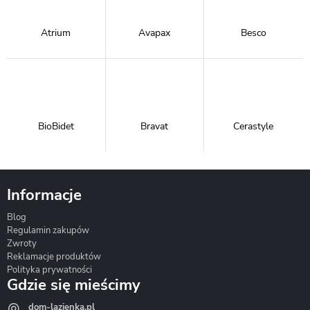
Atrium
Avapax
Besco
BioBidet
Bravat
Cerastyle
Informacje
Blog
Corsan
Gante
Hydrosan
Regulamin zakupów
Zwroty
Reklamacje produktów
Polityka prywatności
Gdzie się mieścimy
dom-lazienka.pl