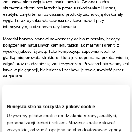
zastosowaniem wyjątkowo trwałej powłoki
Gelcoat
, która
skutecznie chroni powierzchnię przed uszkodzeniami i utratą
estetyki. Dzięki temu rozwiązaniu produkty zachowują doskonały
wygląd oraz wysokie właściwości użytkowe nawet przy
intensywnym, codziennym użytkowaniu.
Materiał bazowy stanowi nowoczesny odlew mineralny, będący
połączeniem naturalnych kamieni, takich jak marmur i granit, z
wysokiej jakości żywicą. Taka kompozycja zapewnia idealnie
gładką, nieporowatą strukturę, która jest odporna na przebarwienia,
wilgoć oraz osadzanie się zanieczyszczeń. Powierzchnia wanny jest
łatwa w pielęgnacji, higieniczna i zachowuje swoją trwałość przez
długie lata.
Technologia Mineral DuraBe to połączenie estetyki kamienia
naturalnego z nowoczesną wytrzymałością, dzięki czemu wanny
doskonale sprawdzają się w eleganckich, nowoczesnych
Niniejsza strona korzysta z plików cookie
łazienkach, oferując komfort, solidność i ponadczasowy wygląd.
Używamy plików cookie do działania strony, analityki,
Długość: 160 cm
personalizacji treści i reklam. Możesz zaakceptować
Szerokość: 70 cm
wszystkie, odrzucić opcjonalne albo dostosować zgody.
Wysokość: 71 cm w najwyższym punkcie