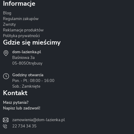
Informacje
Blog
Corsan
Gante
Hydrosan
Regulamin zakupów
Zwroty
Reklamacje produktów
Polityka prywatności
Gdzie się mieścimy
dom-lazienka.pl
Hydrostop
Inea
Invena
Baśniowa 3a
05-805
Otrębusy
Godziny otwarcia
Pon. - Pt.: 08:00 - 16:00
Sob.: Zamknięte
Kontakt
Liveno
Loge Garden
Massi
Masz pytania?
Napisz lub zadzwoń!
zamowienia@dom-lazienka.pl
22 734 34 35
Mazur