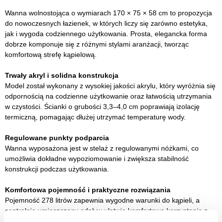
Wanna wolnostojąca o wymiarach 170 × 75 × 58 cm to propozycja
do nowoczesnych łazienek, w których liczy się zarówno estetyka,
jak i wygoda codziennego użytkowania. Prosta, elegancka forma
dobrze komponuje się z różnymi stylami aranżacji, tworząc
komfortową strefę kąpielową.
Trwały akryl i solidna konstrukcja
Model został wykonany z wysokiej jakości akrylu, który wyróżnia się
odpornością na codzienne użytkowanie oraz łatwością utrzymania
w czystości. Ścianki o grubości 3,3–4,0 cm poprawiają izolację
termiczną, pomagając dłużej utrzymać temperaturę wody.
Regulowane punkty podparcia
Wanna wyposażona jest w stelaż z regulowanymi nóżkami, co
umożliwia dokładne wypoziomowanie i zwiększa stabilność
konstrukcji podczas użytkowania.
Komfortowa pojemność i praktyczne rozwiązania
Pojemność 278 litrów zapewnia wygodne warunki do kąpieli, a
centralnie umieszczony odpływ ułatwia komfortowe korzystanie z
wanny z obu stron.