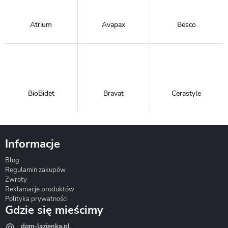
Atrium
Avapax
Besco
BioBidet
Bravat
Cerastyle
Informacje
Blog
Corsan
Gante
Hydrosan
Regulamin zakupów
Zwroty
Reklamacje produktów
Polityka prywatności
Gdzie się mieścimy
dom-lazienka.pl