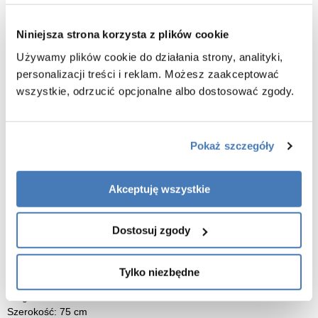
Kompletny zestaw montażowy
Niniejsza strona korzysta z plików cookie
W zestawie znajdują się:
Używamy plików cookie do działania strony, analityki,
– syfon
– odpływ
personalizacji treści i reklam. Możesz zaakceptować
– korek
wszystkie, odrzucić opcjonalne albo dostosować zgody.
– przelew
Dzięki temu wanna jest przygotowana do sprawnego montażu bez
Pokaż szczegóły
konieczności dokupowania podstawowych elementów
instalacyjnych.
Akceptuję wszystkie
Do nowoczesnych aranżacji łazienek
Minimalistyczna bryła i wolnostojąca konstrukcja sprawiają, że
model dobrze prezentuje się zarówno w większych salonach
Dostosuj zgody
kąpielowych, jak i nowoczesnych łazienkach o bardziej
kompaktowym układzie.
Tylko niezbędne
Długość: 170 cm
Szerokość: 75 cm