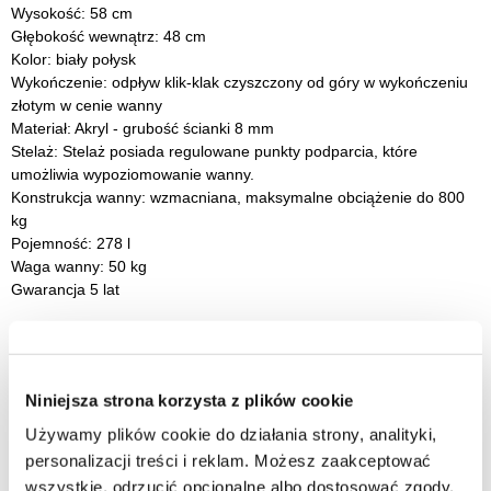
Wysokość: 58 cm
Głębokość wewnątrz: 48 cm
Kolor: biały połysk
Wykończenie: odpływ klik-klak czyszczony od góry w wykończeniu
złotym w cenie wanny
Materiał: Akryl - grubość ścianki 8 mm
Stelaż: Stelaż posiada regulowane punkty podparcia, które
umożliwia wypoziomowanie wanny.
Konstrukcja wanny: wzmacniana, maksymalne obciążenie do 800
kg
Pojemność: 278 l
Waga wanny: 50 kg
Gwarancja 5 lat
Cichsze użytkowanie
Specjalnie zaprojektowana konstrukcja wanny pomaga ograniczyć
Niniejsza strona korzysta z plików cookie
hałas powstający podczas napełniania oraz codziennego
korzystania. Zastosowane wzmocnienia i materiały skutecznie
Używamy plików cookie do działania strony, analityki,
tłumią dźwięki uderzającej wody, zwiększając komfort użytkowania
personalizacji treści i reklam. Możesz zaakceptować
łazienki.
wszystkie, odrzucić opcjonalne albo dostosować zgody.