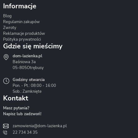
Informacje
Blog
Corsan
Gante
Hydrosan
Regulamin zakupów
Zwroty
Reklamacje produktów
Polityka prywatności
Gdzie się mieścimy
dom-lazienka.pl
Hydrostop
Inea
Invena
Baśniowa 3a
05-805
Otrębusy
Godziny otwarcia
Pon. - Pt.: 08:00 - 16:00
Sob.: Zamknięte
Kontakt
Liveno
Loge Garden
Massi
Masz pytania?
Napisz lub zadzwoń!
zamowienia@dom-lazienka.pl
22 734 34 35