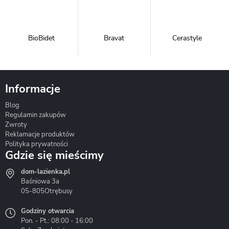
BioBidet
Bravat
Cerastyle
Informacje
Blog
Corsan
Gante
Hydrosan
Regulamin zakupów
Zwroty
Reklamacje produktów
Polityka prywatności
Gdzie się mieścimy
dom-lazienka.pl
Hydrostop
Inea
Invena
Baśniowa 3a
05-805
Otrębusy
Godziny otwarcia
Pon. - Pt.: 08:00 - 16:00