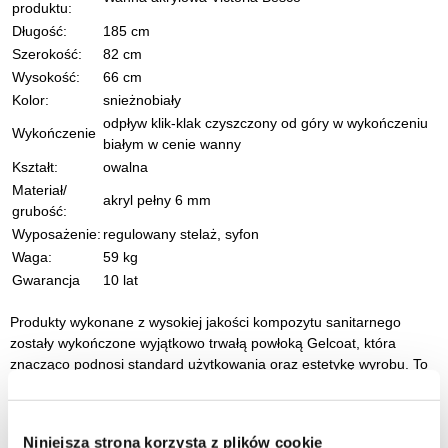
produktu:
Długość:
185 cm
Szerokość:
82 cm
Wysokość:
66 cm
Kolor:
snieżnobiały
odpływ klik-klak czyszczony od góry w wykończeniu
Wykończenie
białym w cenie wanny
Kształt:
owalna
Materiał/
akryl pełny 6 mm
grubość:
Wyposażenie:
regulowany stelaż, syfon
Waga:
59 kg
Gwarancja
10 lat
Produkty wykonane z wysokiej jakości kompozytu sanitarnego
zostały wykończone wyjątkowo trwałą powłoką Gelcoat, która
znacząco podnosi standard użytkowania oraz estetykę wyrobu. To
nowoczesne rozwiązanie sprawia, że wanny wolnostojące marki
Besco zachowują swój nienaganny wygląd nawet przy
intensywnym, codziennym użytkowaniu.
Niniejsza strona korzysta z plików cookie