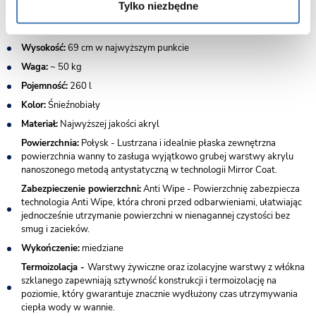
Tylko niezbędne
Długość:
160 cm
Szerokość:
74 cm
Wysokość:
69 cm w najwyższym punkcie
Waga:
~ 50 kg
Pojemność:
260 l
Kolor:
Śnieźnobiały
Materiał:
Najwyższej jakości akryl
Powierzchnia:
Połysk - Lustrzana i idealnie płaska zewnętrzna
powierzchnia wanny to zasługa wyjątkowo grubej warstwy akrylu
nanoszonego metodą antystatyczną w technologii Mirror Coat.
Zabezpieczenie powierzchni:
Anti Wipe - Powierzchnię zabezpiecza
technologia Anti Wipe, która chroni przed odbarwieniami, ułatwiając
jednocześnie utrzymanie powierzchni w nienagannej czystości bez
smug i zacieków.
Wykończenie:
miedziane
Termoizolacja -
Warstwy żywiczne oraz izolacyjne warstwy z włókna
szklanego zapewniają sztywność konstrukcji i termoizolację na
poziomie, który gwarantuje znacznie wydłużony czas utrzymywania
ciepła wody w wannie.