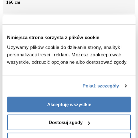
160 cm
Opis produktu Wanna wolnostojąca Corsan
Estella 160 cm korek klik-klak miedziany
Niniejsza strona korzysta z plików cookie
Używamy plików cookie do działania strony, analityki,
Wanna narożna z gwarancją jakości na okres 5 lat.
personalizacji treści i reklam. Możesz zaakceptować
Innowacyjne technologie oraz procesy produkcji pozwalają nam
osiągać jakość produktów na najwyższym poziomie. Właśnie z tego
wszystkie, odrzucić opcjonalne albo dostosować zgody.
względu bez wahania udzielamy aż 5 lat gwarancji na wszystkie
wanny przyścienne Corsan.
Wymiary:
Pokaż szczegóły
Szerokość - 74 cm
Długość - 160 cm
Akceptuję wszystkie
Wysokość - 69 cm w najwyższym punkcie
Dostosuj zgody
Dane techniczne:
Wanna:
Wolnostojąca