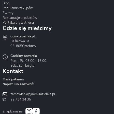
Blog
Corsan
Gante
Hydrosan
Regulamin zakupów
Zwroty
Reklamacje produktów
Polityka prywatności
Gdzie się mieścimy
dom-lazienka.pl
Hydrostop
Inea
Invena
Baśniowa 3a
05-805
Otrębusy
Godziny otwarcia
Pon. - Pt.: 08:00 - 16:00
Sob.: Zamknięte
Kontakt
Liveno
Loge Garden
Massi
Masz pytania?
Napisz lub zadzwoń!
zamowienia@dom-lazienka.pl
22 734 34 35
Mazur
Metal-Hurt
Moel
Bath&Spa
Znajdź nas na