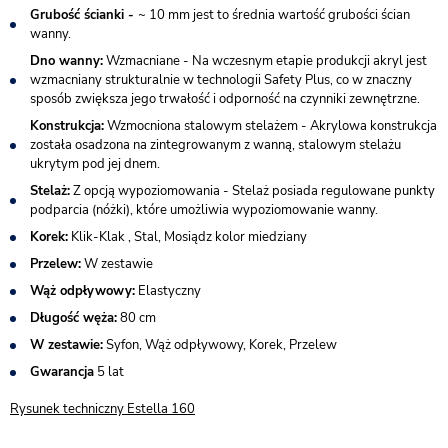
Grubość ścianki -
~ 10 mm jest to średnia wartość grubości ścian
wanny.
Dno wanny:
Wzmacniane - Na wczesnym etapie produkcji akryl jest
wzmacniany strukturalnie w technologii Safety Plus, co w znaczny
sposób zwiększa jego trwałość i odporność na czynniki zewnętrzne.
Konstrukcja:
Wzmocniona stalowym stelażem - Akrylowa konstrukcja
została osadzona na zintegrowanym z wanną, stalowym stelażu
ukrytym pod jej dnem.
Stelaż:
Z opcją wypoziomowania - Stelaż posiada regulowane punkty
podparcia (nóżki), które umożliwia wypoziomowanie wanny.
Korek:
Klik-Klak
, Stal, Mosiądz kolor miedziany
Przelew:
W zestawie
Wąż odpływowy:
Elastyczny
Długość węża:
80 cm
W zestawie:
Syfon, Wąż odpływowy, Korek, Przelew
Gwarancja
5 lat
Rysunek techniczny Estella 160