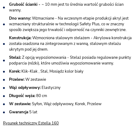
Grubość ścianki -
~ 10 mm jest to średnia wartość grubości ścian
wanny.
Dno wanny:
Wzmacniane - Na wczesnym etapie produkcji akryl jest
wzmacniany strukturalnie w technologii Safety Plus, co w znaczny
sposób zwiększa jego trwałość i odporność na czynniki zewnętrzne.
Konstrukcja:
Wzmocniona stalowym stelażem - Akrylowa konstrukcja
została osadzona na zintegrowanym z wanną, stalowym stelażu
ukrytym pod jej dnem.
Stelaż:
Z opcją wypoziomowania - Stelaż posiada regulowane punkty
podparcia (nóżki), które umożliwia wypoziomowanie wanny.
Korek:
Klik-Klak
, Stal, Mosiądz kolor biały
Przelew:
W zestawie
Wąż odpływowy:
Elastyczny
Długość węża:
80 cm
W zestawie:
Syfon, Wąż odpływowy, Korek, Przelew
Gwarancja
5 lat
Rysunek techniczny Estella 160