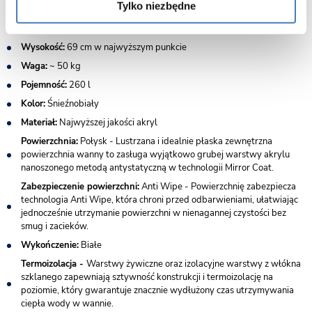
Tylko niezbędne
Długość:
160 cm
Szerokość:
74 cm
Wysokość:
69 cm w najwyższym punkcie
Waga:
~ 50 kg
Pojemność:
260 l
Kolor:
Śnieźnobiały
Materiał:
Najwyższej jakości akryl
Powierzchnia:
Połysk - Lustrzana i idealnie płaska zewnętrzna
powierzchnia wanny to zasługa wyjątkowo grubej warstwy akrylu
nanoszonego metodą antystatyczną w technologii Mirror Coat.
Zabezpieczenie powierzchni:
Anti Wipe - Powierzchnię zabezpiecza
technologia Anti Wipe, która chroni przed odbarwieniami, ułatwiając
jednocześnie utrzymanie powierzchni w nienagannej czystości bez
smug i zacieków.
Wykończenie:
Białe
Termoizolacja -
Warstwy żywiczne oraz izolacyjne warstwy z włókna
szklanego zapewniają sztywność konstrukcji i termoizolację na
poziomie, który gwarantuje znacznie wydłużony czas utrzymywania
ciepła wody w wannie.