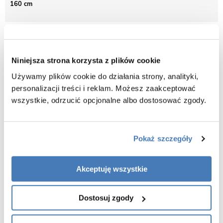
160 cm
Opis produktu Wanna wolnostojąca Corsan
Estella 160 cm korek klik-klak biały
Niniejsza strona korzysta z plików cookie
Używamy plików cookie do działania strony, analityki,
Wanna narożna z gwarancją jakości na okres 5 lat.
personalizacji treści i reklam. Możesz zaakceptować
Innowacyjne technologie oraz procesy produkcji pozwalają nam
osiągać jakość produktów na najwyższym poziomie. Właśnie z tego
wszystkie, odrzucić opcjonalne albo dostosować zgody.
względu bez wahania udzielamy aż 5 lat gwarancji na wszystkie
wanny przyścienne Corsan.
Wymiary:
Pokaż szczegóły
Szerokość - 74 cm
Długość - 160 cm
Akceptuję wszystkie
Wysokość - 69 cm w najwyższym punkcie
Dostosuj zgody
Dane techniczne:
Wanna:
Wolnostojąca