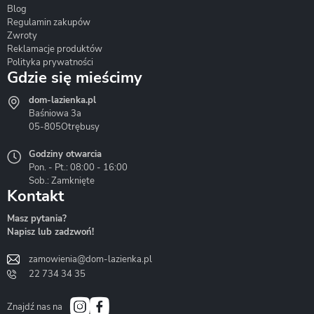
Blog
Corsan
Gante
Hydrosan
Regulamin zakupów
Zwroty
Reklamacje produktów
Polityka prywatności
Gdzie się mieścimy
dom-lazienka.pl
Hydrostop
Inea
Invena
Baśniowa 3a
05-805
Otrębusy
Godziny otwarcia
Pon. - Pt.: 08:00 - 16:00
Sob.: Zamknięte
Kontakt
Liveno
Loge Garden
Massi
Masz pytania?
Napisz lub zadzwoń!
zamowienia@dom-lazienka.pl
22 734 34 35
Mazur
Metal-Hurt
Moel
Bath&Spa
Znajdź nas na