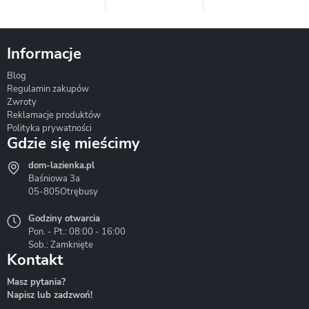
Informacje
Blog
Corsan
Gante
Hydrosan
Regulamin zakupów
Zwroty
Reklamacje produktów
Polityka prywatności
Gdzie się mieścimy
dom-lazienka.pl
Hydrostop
Inea
Invena
Baśniowa 3a
05-805
Otrębusy
Godziny otwarcia
Pon. - Pt.: 08:00 - 16:00
Sob.: Zamknięte
Kontakt
Liveno
Loge Garden
Massi
Masz pytania?
Napisz lub zadzwoń!