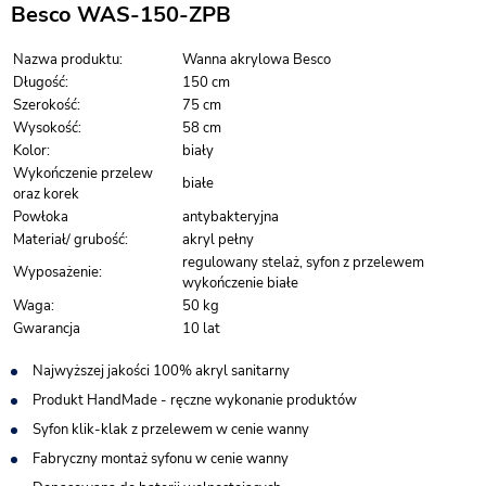
Besco WAS-150-ZPB
Nazwa produktu:
Wanna akrylowa Besco
Długość:
150 cm
Szerokość:
75 cm
Wysokość:
58 cm
Kolor:
biały
Wykończenie przelew
białe
oraz korek
Powłoka
antybakteryjna
Materiał/ grubość:
akryl pełny
regulowany stelaż, syfon z przelewem
Wyposażenie:
wykończenie białe
Waga:
50 kg
Gwarancja
10 lat
Najwyższej jakości 100% akryl sanitarny
Produkt HandMade - ręczne wykonanie produktów
Syfon klik-klak z przelewem w cenie wanny
Fabryczny montaż syfonu w cenie wanny