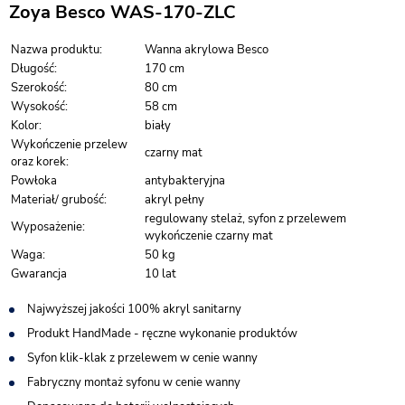
Zoya Besco WAS-170-ZLC
Nazwa produktu:
Wanna akrylowa Besco
Długość:
170 cm
Szerokość:
80 cm
Wysokość:
58 cm
Kolor:
biały
Wykończenie przelew
czarny mat
oraz korek:
Powłoka
antybakteryjna
Materiał/ grubość:
akryl pełny
regulowany stelaż, syfon z przelewem
Wyposażenie:
wykończenie czarny mat
Waga:
50 kg
Gwarancja
10 lat
Najwyższej jakości 100% akryl sanitarny
Produkt HandMade - ręczne wykonanie produktów
Syfon klik-klak z przelewem w cenie wanny
Fabryczny montaż syfonu w cenie wanny