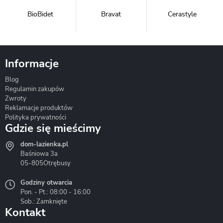
BioBidet
Bravat
Cerastyle
Informacje
Blog
Corsan
Gante
Hydrosan
Regulamin zakupów
Zwroty
Reklamacje produktów
Polityka prywatności
Gdzie się mieścimy
dom-lazienka.pl
Hydrostop
Inea
Invena
Baśniowa 3a
05-805
Otrębusy
Godziny otwarcia
Pon. - Pt.: 08:00 - 16:00
Sob.: Zamknięte
Kontakt
Liveno
Loge Garden
Massi