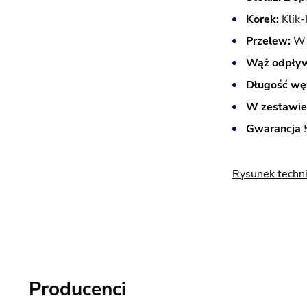
Korek:
Klik-
Przelew:
W 
Wąż odpły
Długość wę
W zestawie
Gwarancja
5
Rysunek techn
Producenci