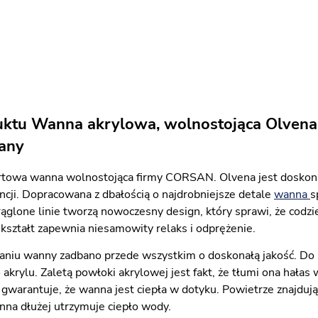
uktu Wanna akrylowa, wolnostojąca Olvena 
any
rtowa wanna wolnostojąca firmy CORSAN. Olvena jest doskona
ancji. Dopracowana z dbałością o najdrobniejsze detale
wanna
s
rąglone linie tworzą nowoczesny design, który sprawi, że codzi
kształt zapewnia niesamowity relaks i odprężenie.
aniu wanny zadbano przede wszystkim o doskonałą jakość. Do 
akrylu. Zaletą powłoki akrylowej jest fakt, że tłumi ona hała
 gwarantuje, że wanna jest ciepła w dotyku. Powietrze znajduj
nna dłużej utrzymuje ciepło wody.