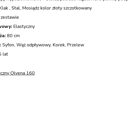
Klak , Stal, Mosiądz kolor złoty szczotkowany
zestawie
wowy:
Elastyczny
ża:
80 cm
:
Syfon, Wąż odpływowy, Korek, Przelew
 lat
iczny Olvena 160