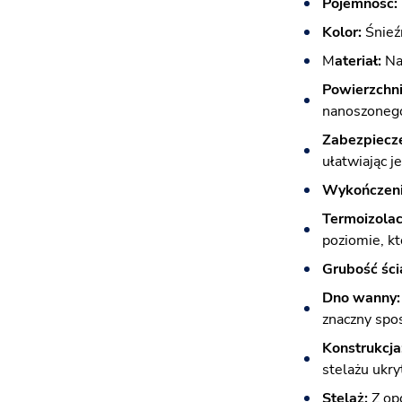
Pojemność:
Kolor:
Śnieź
M
ateriał:
Naj
Powierzchni
nanoszonego
Zabezpiecze
ułatwiając j
Wykończeni
Termoizolac
poziomie, k
Grubość ści
Dno wanny
znaczny spos
Konstrukcja
stelażu ukr
Stelaż:
Z op