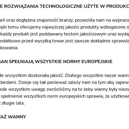
E ROZWIĄZANIA TECHNOLOGICZNE UŻYTE W PRODUKC
eń oraz dogłębna znajomość branży, pozwoliła nam na wyprac
zięki temu oferujemy najwyższej jakości produkty wzbogacone
i, każdy produkt jest poddawany testom jakościowym oraz wy
Dodatkowo przed wysyłką towar jest zawsze dokładnie sprawdza
tkowania.
AN SPEŁNIAJĄ WSZYSTKIE NORMY EUROPEJSKIE
de wszystkim doskonała jakość. Dlatego wszystkie nasze wan
dardami. Dzieje się tak ponieważ zależy nam na tym aby zapewn
ede wszystkim uwagę zwróciliśmy na to żeby wanny były niez
 spełnienie wszystkich norm europejskich sprawia, że użytkow
 długie lata.
TAŻ WANNY