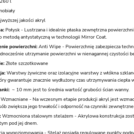
260 l
nobiały
wyższej jakości akryl
a:
Połysk - Lustrzana i idealnie płaska zewnętrzna powierzchn
 metodą antystatyczną w technologii Mirror Coat.
nie powierzchni:
Anti Wipe - Powierzchnię zabezpiecza techno
ednocześnie utrzymanie powierzchni w nienagannej czystości b
e:
Złote szczotkowane
ja:
Warstwy żywiczne oraz izolacyjne warstwy z włókna szklane
tóry gwarantuje znacznie wydłużony czas utrzymywania ciepła
anki:
~ 10 mm jest to średnia wartość grubości ścian wanny.
:
Wzmacniane - Na wczesnym etapie produkcji akryl jest wzmacni
ób zwiększa jego trwałość i odporność na czynniki zewnętrzne
:
Wzmocniona stalowym stelażem - Akrylowa konstrukcja zost
ytym pod jej dnem.
cją wypoziomowania - Stelaż posiada regulowane punkty podpa