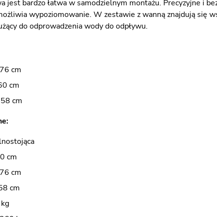
 jest bardzo łatwa w samodzielnym montażu. Precyzyjne i b
umożliwia wypoziomowanie. W zestawie z wanną znajdują się ws
użący do odprowadzenia wody do odpływu.
 76 cm
60 cm
 58 cm
ne:
nostojąca
0 cm
76 cm
58 cm
 kg