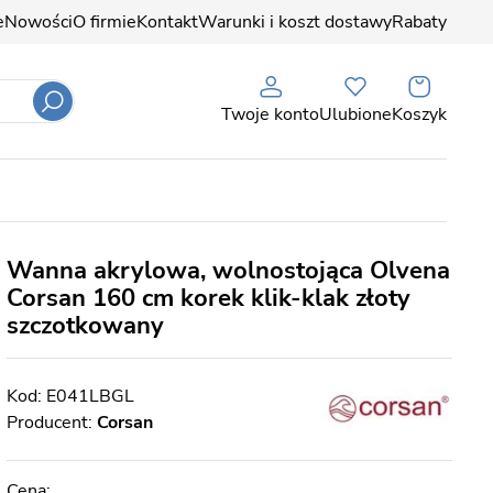
e
Nowości
O firmie
Kontakt
Warunki i koszt dostawy
Rabaty
Twoje konto
Ulubione
Koszyk
Wanna akrylowa, wolnostojąca Olvena
Corsan 160 cm korek klik-klak złoty
szczotkowany
E041LBGL
Producent:
Corsan