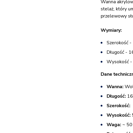
Wanna akrylowa
stelaż, który 
przelewowy sł
Wymiary:
Szerokość -
Długość - 1
Wysokość -
Dane technicz
Wanna:
Wol
Długość:
16
Szerokość:
Wysokość:
Waga:
~ 50