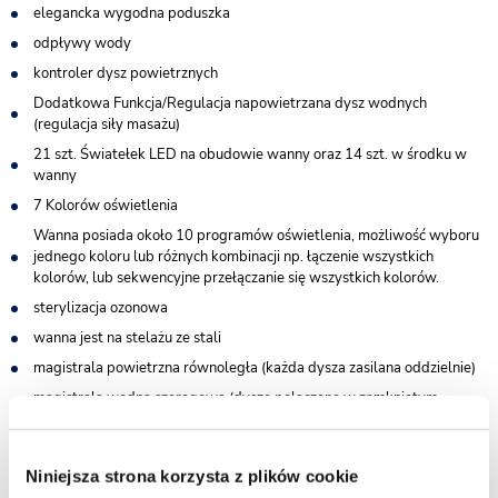
elegancka wygodna poduszka
odpływy wody
kontroler dysz powietrznych
Dodatkowa Funkcja/Regulacja napowietrzana dysz wodnych
(regulacja siły masażu)
21 szt. Światełek LED na obudowie wanny oraz 14 szt. w środku w
wanny
7 Kolorów oświetlenia
Wanna posiada około 10 programów oświetlenia, możliwość wyboru
jednego koloru lub różnych kombinacji np. łączenie wszystkich
kolorów, lub sekwencyjne przełączanie się wszystkich kolorów.
sterylizacja ozonowa
wanna jest na stelażu ze stali
magistrala powietrzna równoległa (każda dysza zasilana oddzielnie)
magistrala wodna szeregowa (dysze połączone w zamkniętym
obiegu)
antypoślizgowe dno
Niniejsza strona korzysta z plików cookie
Zabezpieczenia w wannie: