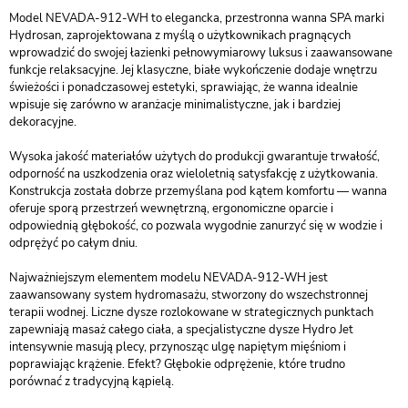
Model NEVADA-912-WH to elegancka, przestronna wanna SPA marki
Hydrosan, zaprojektowana z myślą o użytkownikach pragnących
wprowadzić do swojej łazienki pełnowymiarowy luksus i zaawansowane
funkcje relaksacyjne. Jej klasyczne, białe wykończenie dodaje wnętrzu
świeżości i ponadczasowej estetyki, sprawiając, że wanna idealnie
wpisuje się zarówno w aranżacje minimalistyczne, jak i bardziej
dekoracyjne.
Wysoka jakość materiałów użytych do produkcji gwarantuje trwałość,
odporność na uszkodzenia oraz wieloletnią satysfakcję z użytkowania.
Konstrukcja została dobrze przemyślana pod kątem komfortu — wanna
oferuje sporą przestrzeń wewnętrzną, ergonomiczne oparcie i
odpowiednią głębokość, co pozwala wygodnie zanurzyć się w wodzie i
odprężyć po całym dniu.
Najważniejszym elementem modelu NEVADA-912-WH jest
zaawansowany system hydromasażu, stworzony do wszechstronnej
terapii wodnej. Liczne dysze rozlokowane w strategicznych punktach
zapewniają masaż całego ciała, a specjalistyczne dysze Hydro Jet
intensywnie masują plecy, przynosząc ulgę napiętym mięśniom i
poprawiając krążenie. Efekt? Głębokie odprężenie, które trudno
porównać z tradycyjną kąpielą.