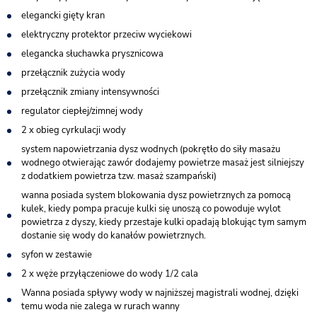
elegancki gięty kran
elektryczny protektor przeciw wyciekowi
elegancka słuchawka prysznicowa
przełącznik zużycia wody
przełącznik zmiany intensywności
regulator ciepłej/zimnej wody
2 x obieg cyrkulacji wody
system napowietrzania dysz wodnych (pokrętło do siły masażu
wodnego otwierając zawór dodajemy powietrze masaż jest silniejszy
z dodatkiem powietrza tzw. masaż szampański)
wanna posiada system blokowania dysz powietrznych za pomocą
kulek, kiedy pompa pracuje kulki się unoszą co powoduje wylot
powietrza z dyszy, kiedy przestaje kulki opadają blokując tym samym
dostanie się wody do kanałów powietrznych.
syfon w zestawie
2 x węże przyłączeniowe do wody 1/2 cala
Wanna posiada spływy wody w najniższej magistrali wodnej, dzięki
temu woda nie zalega w rurach wanny