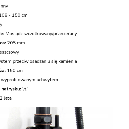
enny
108 - 150 cm
y
e:
Mosiądz szczotkowany/przecierany
ca:
205 mm
eszczowy
stem przeciw osadzaniu się kamienia
ża:
150 cm
z wyprofilowanym uchwytem
 natrysku:
½"
2 lata