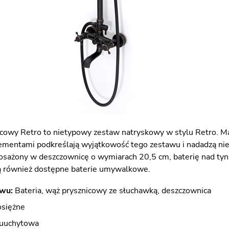
cowy Retro to nietypowy zestaw natryskowy w stylu Retro. M
mentami podkreślają wyjątkowość tego zestawu i nadadzą nie
osażony w deszczownicę o wymiarach 20,5 cm, baterię nad ty
są również dostępne baterie umywalkowe.
awu:
Bateria, wąż prysznicowy ze słuchawką, deszczownica
siężne
uchytowa