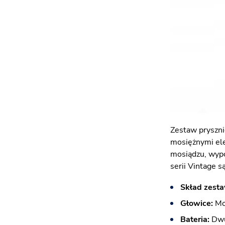
Zestaw pryszni
mosiężnymi ele
mosiądzu, wyp
serii Vintage 
Skład zest
Głowice:
Mo
Bateria:
Dwu