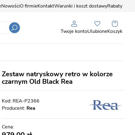
e
Nowości
O firmie
Kontakt
Warunki i koszt dostawy
Rabaty
Twoje konto
Ulubione
Koszyk
Zestaw natryskowy retro w kolorze
czarnym Old Black Rea
REA-P2366
Producent:
Rea