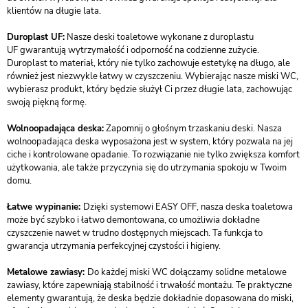
klientów na długie lata.
Duroplast UF:
Nasze deski toaletowe wykonane z duroplastu
UF gwarantują wytrzymałość i odporność na codzienne zużycie.
Duroplast to materiał, który nie tylko zachowuje estetykę na długo, ale
również jest niezwykle łatwy w czyszczeniu. Wybierając nasze miski WC,
wybierasz produkt, który będzie służył Ci przez długie lata, zachowując
swoją piękną formę.
Wolnoopadająca deska:
Zapomnij o głośnym trzaskaniu deski. Nasza
wolnoopadająca deska wyposażona jest w system, który pozwala na jej
ciche i kontrolowane opadanie. To rozwiązanie nie tylko zwiększa komfort
użytkowania, ale także przyczynia się do utrzymania spokoju w Twoim
domu.
Łatwe wypinanie:
Dzięki systemowi EASY OFF, nasza deska toaletowa
może być szybko i łatwo demontowana, co umożliwia dokładne
czyszczenie nawet w trudno dostępnych miejscach. Ta funkcja to
gwarancja utrzymania perfekcyjnej czystości i higieny.
Metalowe zawiasy:
Do każdej miski WC dołączamy solidne metalowe
zawiasy, które zapewniają stabilność i trwałość montażu. Te praktyczne
elementy gwarantują, że deska będzie dokładnie dopasowana do miski,