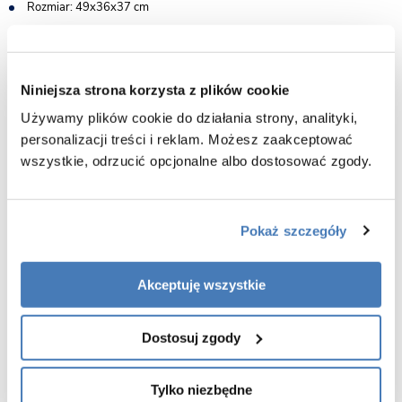
Rozmiar: 49x36x37 cm
Montaż: wisząca
System spłukiwania: Rimless 3.0 - bezrantowy
Materiał: ceramika sanitarna
Niniejsza strona korzysta z plików cookie
Kolor miski: biały
Używamy plików cookie do działania strony, analityki,
Materiał deski: duroplast UF
personalizacji treści i reklam. Możesz zaakceptować
Rodzaj deski: wolnoopadająca
wszystkie, odrzucić opcjonalne albo dostosować zgody.
Kolor deski: biały
Wersja slim: tak
Łatwe wypinanie: tak
Pokaż szczegóły
Gwarancja: 5 lat
Rysunek techniczny MIZU-WH-RIM-03
Akceptuję wszystkie
Zalety produktu:
Dostosuj zgody
Estetyka i design:
Miski podwieszane charakteryzują się nowoczesnym i
eleganckim wyglądem. Ich minimalistyczny design sprawia, że łazienka
wydaje się większa i bardziej przestronna. Dzięki zastosowaniu wysokiej
Tylko niezbędne