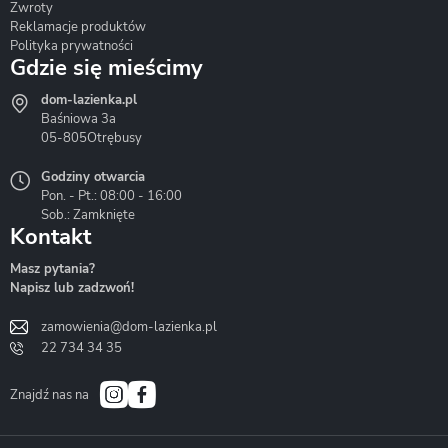
Zwroty
Reklamacje produktów
Polityka prywatności
Gdzie się mieścimy
dom-lazienka.pl
Hydrostop
Inea
Invena
Baśniowa 3a
05-805
Otrębusy
Godziny otwarcia
Pon. - Pt.: 08:00 - 16:00
Sob.: Zamknięte
Kontakt
Liveno
Loge Garden
Massi
Masz pytania?
Napisz lub zadzwoń!
zamowienia@dom-lazienka.pl
22 734 34 35
Mazur
Metal-Hurt
Moel
Bath&Spa
Znajdź nas na