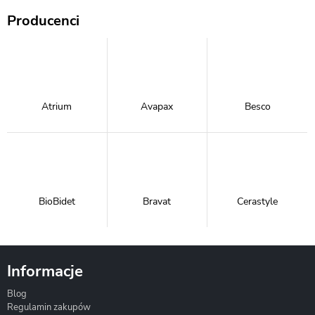
Producenci
Atrium
Avapax
Besco
BioBidet
Bravat
Cerastyle
Informacje
Blog
Corsan
Gante
Hydrosan
Regulamin zakupów