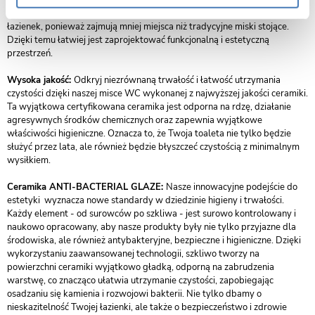
jakości ceramiki, są nie tylko funkcjonalne, ale również stanowią element
dekoracyjny. Miski WC MIZU są idealnym rozwiązaniem dla małych
łazienek, ponieważ zajmują mniej miejsca niż tradycyjne miski stojące.
Dzięki temu łatwiej jest zaprojektować funkcjonalną i estetyczną
przestrzeń.
Wysoka jakość:
Odkryj niezrównaną trwałość i łatwość utrzymania
czystości dzięki naszej misce WC wykonanej z najwyższej jakości ceramiki.
Ta wyjątkowa certyfikowana ceramika jest odporna na rdzę, działanie
agresywnych środków chemicznych oraz zapewnia wyjątkowe
właściwości higieniczne. Oznacza to, że Twoja toaleta nie tylko będzie
służyć przez lata, ale również będzie błyszczeć czystością z minimalnym
wysiłkiem.
Ceramika ANTI-BACTERIAL GLAZE:
Nasze innowacyjne podejście do
estetyki wyznacza nowe standardy w dziedzinie higieny i trwałości.
Każdy element - od surowców po szkliwa - jest surowo kontrolowany i
naukowo opracowany, aby nasze produkty były nie tylko przyjazne dla
środowiska, ale również antybakteryjne, bezpieczne i higieniczne. Dzięki
wykorzystaniu zaawansowanej technologii, szkliwo tworzy na
powierzchni ceramiki wyjątkowo gładką, odporną na zabrudzenia
warstwę, co znacząco ułatwia utrzymanie czystości, zapobiegając
osadzaniu się kamienia i rozwojowi bakterii. Nie tylko dbamy o
nieskazitelność Twojej łazienki, ale także o bezpieczeństwo i zdrowie