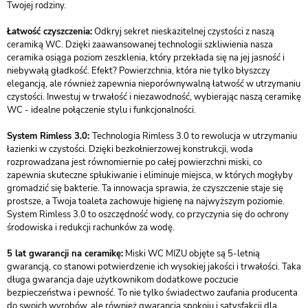
Twojej rodziny.
Łatwość czyszczenia:
Odkryj sekret nieskazitelnej czystości z naszą
ceramiką WC. Dzięki zaawansowanej technologii szkliwienia nasza
ceramika osiąga poziom zeszklenia, który przekłada się na jej jasność i
niebywałą gładkość. Efekt? Powierzchnia, która nie tylko błyszczy
elegancją, ale również zapewnia nieporównywalną łatwość w utrzymaniu
czystości. Inwestuj w trwałość i niezawodność, wybierając naszą ceramikę
WC - idealne połączenie stylu i funkcjonalności.
System Rimless 3.0:
Technologia Rimless 3.0 to rewolucja w utrzymaniu
łazienki w czystości. Dzięki bezkołnierzowej konstrukcji, woda
rozprowadzana jest równomiernie po całej powierzchni miski, co
zapewnia skuteczne spłukiwanie i eliminuje miejsca, w których mogłyby
gromadzić się bakterie. Ta innowacja sprawia, że czyszczenie staje się
prostsze, a Twoja toaleta zachowuje higienę na najwyższym poziomie.
System Rimless 3.0 to oszczędność wody, co przyczynia się do ochrony
środowiska i redukcji rachunków za wodę.
5 lat gwarancji na ceramikę:
Miski WC MIZU objęte są 5-letnią
gwarancją, co stanowi potwierdzenie ich wysokiej jakości i trwałości. Taka
długa gwarancja daje użytkownikom dodatkowe poczucie
bezpieczeństwa i pewność. To nie tylko świadectwo zaufania producenta
do swoich wyrobów, ale również gwarancja spokoju i satysfakcji dla