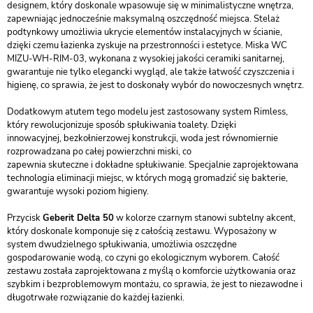
designem, który doskonale wpasowuje się w minimalistyczne wnętrza,
zapewniając jednocześnie maksymalną oszczędność miejsca. Stelaż
podtynkowy umożliwia ukrycie elementów instalacyjnych w ścianie,
dzięki czemu łazienka zyskuje na przestronności i estetyce. Miska WC
MIZU-WH-RIM-03, wykonana z wysokiej jakości ceramiki sanitarnej,
gwarantuje nie tylko elegancki wygląd, ale także łatwość czyszczenia i
higienę, co sprawia, że jest to doskonały wybór do nowoczesnych wnętrz.
Dodatkowym atutem tego modelu jest zastosowany system Rimless,
który rewolucjonizuje sposób spłukiwania toalety. Dzięki
innowacyjnej, bezkołnierzowej konstrukcji, woda jest równomiernie
rozprowadzana po całej powierzchni miski, co
zapewnia skuteczne i dokładne spłukiwanie. Specjalnie zaprojektowana
technologia eliminacji miejsc, w których mogą gromadzić się bakterie,
gwarantuje wysoki poziom higieny.
Przycisk
Geberit Delta 50
w kolorze czarnym stanowi subtelny akcent,
który doskonale komponuje się z całością zestawu. Wyposażony w
system dwudzielnego spłukiwania, umożliwia oszczędne
gospodarowanie wodą, co czyni go ekologicznym wyborem. Całość
zestawu została zaprojektowana z myślą o komforcie użytkowania oraz
szybkim i bezproblemowym montażu, co sprawia, że jest to niezawodne i
długotrwałe rozwiązanie do każdej łazienki.