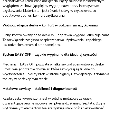
przebarwienia i codzienne obciążenia. Łączy solidność z estetycznym
wyglądem, zachowując piękny wygląd nawet przy intensywnym
użytkowaniu. Materiał ten jest również łatwy w czyszczeniu, co
dodatkowo podnosi komfort użytkowania.
Wolnoopadająca deska – komfort w codziennym użytkowaniu
Cichy, kontrolowany opad deski WC poprawia wygodę i eliminuje hałas.
To rozwiązanie zwiększa bezpieczeństwo użytkowania i zapobiega
uszkodzeniom ceramiki oraz samej deski.
System EASY OFF – szybkie wypinanie dla idealnej czystości
Mechanizm EASY OFF pozwala w kilka sekund zdemontować deskę,
umożliwiając dotarcie do miejsc, które zazwyczaj są trudne do
wyczyszczenia. To duży krok w stronę higieny i łatwiejszego utrzymania
toalety w perfekcyjnym stanie.
Metalowe zawiasy – stabilność i długowieczność
Każda deska wyposażona jest w solidne metalowe zawiasy,
gwarantujące pewne mocowanie i płynne działanie przez lata. Dzięki
wytrzymałym elementom toaleta zyskuje stabilność i niezawodność.