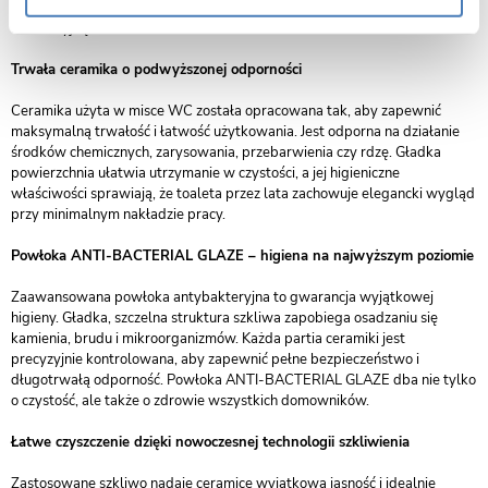
ceramika sprawia, że misa pełni funkcję zarówno praktyczną, jak i
dekoracyjną.
Trwała ceramika o podwyższonej odporności
Ceramika użyta w misce WC została opracowana tak, aby zapewnić
maksymalną trwałość i łatwość użytkowania. Jest odporna na działanie
środków chemicznych, zarysowania, przebarwienia czy rdzę. Gładka
powierzchnia ułatwia utrzymanie w czystości, a jej higieniczne
właściwości sprawiają, że toaleta przez lata zachowuje elegancki wygląd
przy minimalnym nakładzie pracy.
Powłoka ANTI-BACTERIAL GLAZE – higiena na najwyższym poziomie
Zaawansowana powłoka antybakteryjna to gwarancja wyjątkowej
higieny. Gładka, szczelna struktura szkliwa zapobiega osadzaniu się
kamienia, brudu i mikroorganizmów. Każda partia ceramiki jest
precyzyjnie kontrolowana, aby zapewnić pełne bezpieczeństwo i
długotrwałą odporność. Powłoka ANTI-BACTERIAL GLAZE dba nie tylko
o czystość, ale także o zdrowie wszystkich domowników.
Łatwe czyszczenie dzięki nowoczesnej technologii szkliwienia
Zastosowane szkliwo nadaje ceramice wyjątkową jasność i idealnie