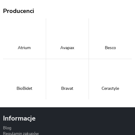
Producenci
Atrium
Avapax
Besco
BioBidet
Bravat
Cerastyle
Informacje
Blog
Corsan
Gante
Hydrosan
Regulamin zakupów