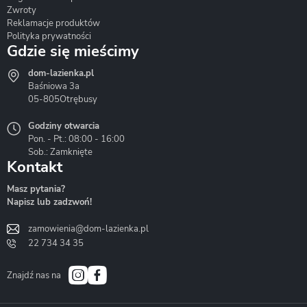
Zwroty
Reklamacje produktów
Polityka prywatności
Gdzie się mieścimy
dom-lazienka.pl
Hydrostop
Inea
Invena
Baśniowa 3a
05-805
Otrębusy
Godziny otwarcia
Pon. - Pt.: 08:00 - 16:00
Sob.: Zamknięte
Kontakt
Liveno
Loge Garden
Massi
Masz pytania?
Napisz lub zadzwoń!
zamowienia@dom-lazienka.pl
22 734 34 35
Mazur
Metal-Hurt
Moel
Bath&Spa
Znajdź nas na