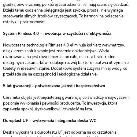
gładką powierzchnię, po której zabrudzenia nie mają szans się osadzać.
Dzięki temu codzienna pielęgnacja jest szybka, prosta i nie wymaga
stosowania silnych środków czyszczących. To harmonijne połączenie
estetyki i praktyczności.
System Rimless 4.0 – rewolucja w czystości i efektywności
Nowoczesna technologia Rimless 4.0 eliminuje kołnierz wewnętrzny,
dzięki czemu spłukiwanie jest znacznie dokładniejsze. Woda
rozprowadzana jest równomiernie po całej misce, a brak trudno
dostępnych zakamarków redukuje rozwój bakterii i ułatwia utrzymanie
toalety w idealnym stanie. Dodatkowo system zużywa mniej wody, co
przekłada się na oszczędności i ekologiczne działanie.
5 lat gwarancji – potwierdzona jakość i bezpieczeństwo
Ceramika objęta jest pięcioletnią gwarancją, co świadczy o najwyższym
poziomie wykonania i pewności producenta. To inwestycja, która
zapewnia spokój użytkownikowi i trwałość na lata.
Duroplast UF – wytrzymała i elegancka deska WC
Deska wykonana z duroplastu UF jest odporna na odkształcenia,