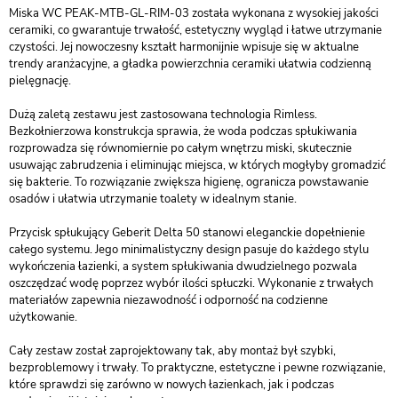
Miska WC PEAK-MTB-GL-RIM-03 została wykonana z wysokiej jakości
ceramiki, co gwarantuje trwałość, estetyczny wygląd i łatwe utrzymanie
czystości. Jej nowoczesny kształt harmonijnie wpisuje się w aktualne
trendy aranżacyjne, a gładka powierzchnia ceramiki ułatwia codzienną
pielęgnację.
Dużą zaletą zestawu jest zastosowana technologia Rimless.
Bezkołnierzowa konstrukcja sprawia, że woda podczas spłukiwania
rozprowadza się równomiernie po całym wnętrzu miski, skutecznie
usuwając zabrudzenia i eliminując miejsca, w których mogłyby gromadzić
się bakterie. To rozwiązanie zwiększa higienę, ogranicza powstawanie
osadów i ułatwia utrzymanie toalety w idealnym stanie.
Przycisk spłukujący Geberit Delta 50 stanowi eleganckie dopełnienie
całego systemu. Jego minimalistyczny design pasuje do każdego stylu
wykończenia łazienki, a system spłukiwania dwudzielnego pozwala
oszczędzać wodę poprzez wybór ilości spłuczki. Wykonanie z trwałych
materiałów zapewnia niezawodność i odporność na codzienne
użytkowanie.
Cały zestaw został zaprojektowany tak, aby montaż był szybki,
bezproblemowy i trwały. To praktyczne, estetyczne i pewne rozwiązanie,
które sprawdzi się zarówno w nowych łazienkach, jak i podczas