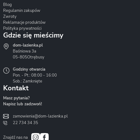
Blog
Corsan
Gante
Hydrosan
Regulamin zakupów
Zwroty
Reklamacje produktów
Polityka prywatności
Gdzie się mieścimy
dom-lazienka.pl
Hydrostop
Inea
Invena
Baśniowa 3a
05-805
Otrębusy
Godziny otwarcia
Pon. - Pt.: 08:00 - 16:00
Sob.: Zamknięte
Kontakt
Liveno
Loge Garden
Massi
Masz pytania?
Napisz lub zadzwoń!
zamowienia@dom-lazienka.pl
22 734 34 35
Mazur
Metal-Hurt
Moel
Bath&Spa
Znajdź nas na