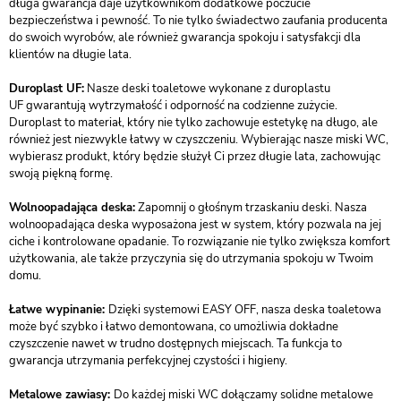
długa gwarancja daje użytkownikom dodatkowe poczucie
bezpieczeństwa i pewność. To nie tylko świadectwo zaufania producenta
do swoich wyrobów, ale również gwarancja spokoju i satysfakcji dla
klientów na długie lata.
Duroplast UF:
Nasze deski toaletowe wykonane z duroplastu
UF gwarantują wytrzymałość i odporność na codzienne zużycie.
Duroplast to materiał, który nie tylko zachowuje estetykę na długo, ale
również jest niezwykle łatwy w czyszczeniu. Wybierając nasze miski WC,
wybierasz produkt, który będzie służył Ci przez długie lata, zachowując
swoją piękną formę.
Wolnoopadająca deska:
Zapomnij o głośnym trzaskaniu deski. Nasza
wolnoopadająca deska wyposażona jest w system, który pozwala na jej
ciche i kontrolowane opadanie. To rozwiązanie nie tylko zwiększa komfort
użytkowania, ale także przyczynia się do utrzymania spokoju w Twoim
domu.
Łatwe wypinanie:
Dzięki systemowi EASY OFF, nasza deska toaletowa
może być szybko i łatwo demontowana, co umożliwia dokładne
czyszczenie nawet w trudno dostępnych miejscach. Ta funkcja to
gwarancja utrzymania perfekcyjnej czystości i higieny.
Metalowe zawiasy:
Do każdej miski WC dołączamy solidne metalowe