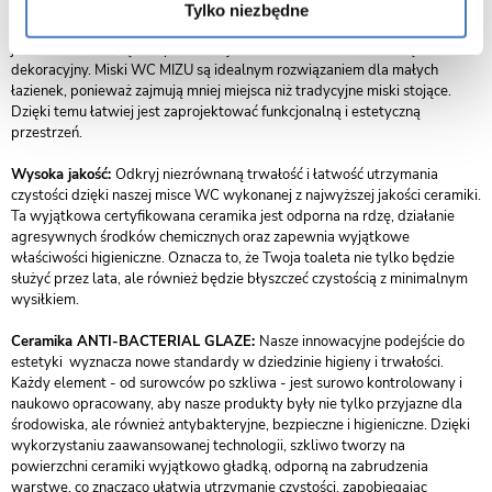
eleganckim wyglądem. Ich minimalistyczny design sprawia, że łazienka
Tylko niezbędne
wydaje się większa i bardziej przestronna. Dzięki zastosowaniu wysokiej
jakości ceramiki, są nie tylko funkcjonalne, ale również stanowią element
dekoracyjny. Miski WC MIZU są idealnym rozwiązaniem dla małych
łazienek, ponieważ zajmują mniej miejsca niż tradycyjne miski stojące.
Dzięki temu łatwiej jest zaprojektować funkcjonalną i estetyczną
przestrzeń.
Wysoka jakość:
Odkryj niezrównaną trwałość i łatwość utrzymania
czystości dzięki naszej misce WC wykonanej z najwyższej jakości ceramiki.
Ta wyjątkowa certyfikowana ceramika jest odporna na rdzę, działanie
agresywnych środków chemicznych oraz zapewnia wyjątkowe
właściwości higieniczne. Oznacza to, że Twoja toaleta nie tylko będzie
służyć przez lata, ale również będzie błyszczeć czystością z minimalnym
wysiłkiem.
Ceramika ANTI-BACTERIAL GLAZE:
Nasze innowacyjne podejście do
estetyki wyznacza nowe standardy w dziedzinie higieny i trwałości.
Każdy element - od surowców po szkliwa - jest surowo kontrolowany i
naukowo opracowany, aby nasze produkty były nie tylko przyjazne dla
środowiska, ale również antybakteryjne, bezpieczne i higieniczne. Dzięki
wykorzystaniu zaawansowanej technologii, szkliwo tworzy na
powierzchni ceramiki wyjątkowo gładką, odporną na zabrudzenia
warstwę, co znacząco ułatwia utrzymanie czystości, zapobiegając