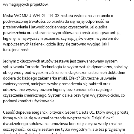
wymagających projektów.
Miska WC MIZU-WH-GL-TR-03 została wykonana z ceramiki o
podwyższonej trwałości, co przekłada się na jej odporność na
przebarwienia i łatwość codziennego czyszczenia. Jej gładka
powierzchnia oraz starannie wyprofilowana konstrukcja gwarantują
higienę na najwyższym poziomie, czyniąc ją świetnym wyborem do
współczesnych łazienek, gdzie liczy się zarówno wygląd, jak i
funkcjonalność.
Jednym z kluczowych atutów zestawu jest zaawansowany system
spłukiwania Tornado. Technologia ta wykorzystuje dynamiczny, spiralny
obieg wody pod wysokim ciśnieniem, dzięki czemu strumień dokładnie
dociera do każdego zakamarka miski. Efekt? Skuteczne usuwanie
zanieczyszczeń, mniejsze ryzyko gromadzenia się bakterii oraz
odczuwalnie wyższy poziom higieny bez konieczności częstego
czyszczenia chemicznego. System działa przy tym wyjątkowo cicho, co
podnosi komfort użytkowania.
Całość dopełnia elegancki przycisk Geberit Delta 01, który swoją prostą
formą wpisuje się w aktualne trendy wnętrzarskie. Dzięki funkcji
dwudzielnego spłukiwania umożliwia kontrolę zużycia wody i realne
oszczędności, co czyni zestaw nie tylko wygodnym, ale też przyjaznym