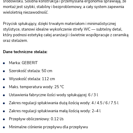
środowisku. Solidna konstrukcja i przemyślana ergonomia sprawiają, że
montaż jest szybki, stabilny i bezproblemowy, a cały system zapewnia
wieloletnią niezawodność.
Przycisk spłukujący, dzięki trwałym materiałom i minimalistycznej
stylistyce, stanowi idealne wykończenie strefy WC — subtelny detal,
który podnosi estetykę całej aranżacji i świetnie współpracuje z ceramiką
oraz stelażem.
Dane techniczne stelaża:
Marka: GEBERIT
Szerokość stelaża: 50 cm
Wysokość stelaża: 112 cm
Maks. temperatura wody: 25 °C
Ustawienia fabryczne ilości wody spłukującej: 6 / 3 l
Zakres regulacji spłukiwania dużą ilością wody: 4 / 4.5 / 6 / 7.5 l
Zakres regulacji spłukiwania małą ilością wody: 2–4 l
Przepływ obliczeniowy: 0.12 l/s
Minimalne ciśnienie przepływu dla przepływu