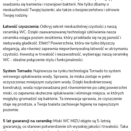
osadzaniu się kamienia i rozwojowi bakterii. Nie tylko dbamy o
nieskazitelność Twojej łazienki, ale także o bezpieczeństwo i zdrowie
Twojej rodziny.
Łatwość czyszczenia:
Odkryj sekret nieskazitelnej czystości z naszą
ceramiką WC. Dzięki zaawansowanej technologii szkliwienia nasza
ceramika osiąga poziom zeszklenia, który przekłada się na jej jasność i
niebywałą gładkość. Efekt? Powierzchnia, która nie tylko błyszczy
elegancją, ale również zapewnia nieporównywalną łatwość w utrzymaniu
czystości. Inwestuj w trwałość i niezawodność, wybierając naszą ceramikę
WC - idealne połączenie stylu i funkcjonalności.
System Tornado:
Najnowsza na rynku technologia Tornado to system
wirowego spłukiwania wody. Sprawia, że miska zostaje w pełni
oczyszczonaz mniejszym zużyciem wody. Dzięki bezkołnierzowej
konstrukcji, woda rozprowadzana jest równomiernie po całej powierzchni
miski, co zapewnia skuteczne spłukiwanie i eliminuje miejsca, w których
mogłyby gromadzić się bakterie. Ta innowacja sprawia, że czyszczenie
staje się prostsze, a Twoja toaleta zachowuje higienę na najwyższym
poziomie.
5 lat gwarancji na ceramikę:
Miski WC MIZU objęte są 5-letnią
gwarancją, co stanowi potwierdzenie ich wysokiej jakości i trwałości. Taka