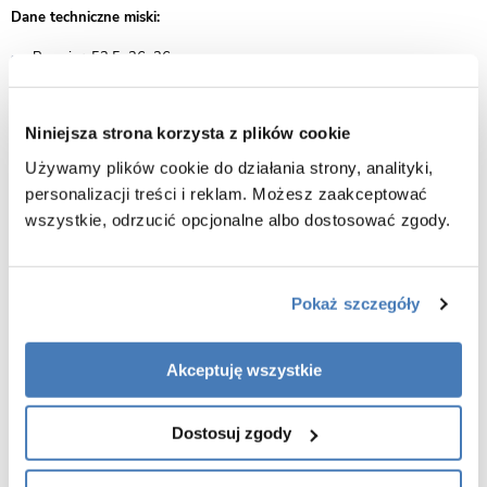
Dane techniczne miski:
Rozmiar: 53,5x36x36 cm
Montaż: wisząca
System spłukiwania: Tornado - najnowszy system bezrantowy
Niniejsza strona korzysta z plików cookie
Materiał: ceramika sanitarna
Używamy plików cookie do działania strony, analityki,
Kolor miski: biały + złoty pasek
personalizacji treści i reklam. Możesz zaakceptować
Materiał deski: duroplast UF
wszystkie, odrzucić opcjonalne albo dostosować zgody.
Rodzaj deski: wolnoopadająca
Kolor deski: biały
Wersja slim: tak
Pokaż szczegóły
Łatwe wypinanie: tak
Gwarancja: 5 lat
Akceptuję wszystkie
Rysunek techniczny MIZU-WH-GL-TR-03
Zalety produktu:
Dostosuj zgody
Estetyka i design:
Miski podwieszane charakteryzują się nowoczesnym i