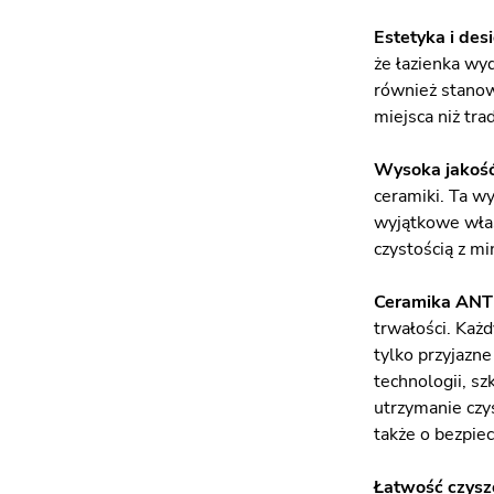
Estetyka i des
że łazienka wyd
również stanow
miejsca niż tra
Wysoka jakoś
ceramiki. Ta w
wyjątkowe właśc
czystością z m
Ceramika AN
trwałości. Każ
tylko przyjazn
technologii, s
utrzymanie czys
także o bezpie
Łatwość czysz