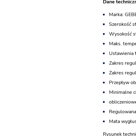
Dane techniczn
Marka: GEB
Szerokość s
Wysokość st
Maks. tempe
Ustawienia f
Zakres regula
Zakres regul
Przepływ obl
Minimalne c
obliczeniow
Regulowana 
Mata wygłus
Rysunek techni