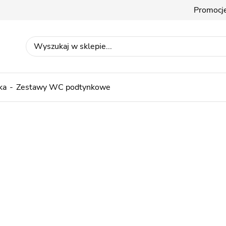
Promocj
ka
Zestawy WC podtynkowe