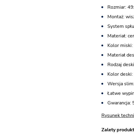
Rozmiar: 4
Montaż: wis
System spłu
Materiał: ce
Kolor miski: 
Materiał des
Rodzaj desk
Kolor deski: 
Wersja slim:
Łatwe wypin
Gwarancja: 5
Rysunek tech
Zalety produkt