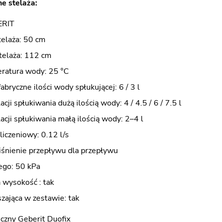
e stelaża:
ERIT
telaża: 50 cm
elaża: 112 cm
ratura wody: 25 °C
abryczne ilości wody spłukującej: 6 / 3 l
cji spłukiwania dużą ilością wody: 4 / 4.5 / 6 / 7.5 l
acji spłukiwania małą ilością wody: 2–4 l
iczeniowy: 0.12 l/s
iśnienie przepływu dla przepływu
ego: 50 kPa
wysokość : tak
zająca w zestawie: tak
czny Geberit Duofix