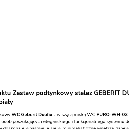
uktu Zestaw podtynkowy stelaż GEBERIT D
biały
nkowy
WC Geberit Duofix
z wiszącą miską WC
PURO-WH-03
a osób poszukujących eleganckiego i funkcjonalnego systemu d
y doskonale wpasowuje się w minimalistyczne wnętrza, zapew