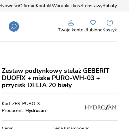
e
Nowości
O firmie
Kontakt
Warunki i koszt dostawy
Rabaty
Twoje konto
Ulubione
Koszyk
Zestaw podtynkowy stelaż GEBERIT
DUOFIX + miska PURO-WH-03 +
przycisk DELTA 20 biały
ZES-PURO-3
Producent:
Hydrosan