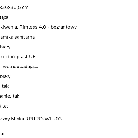
9x36x36,5 cm
ząca
kiwania: Rimless 4.0 - bezrantowy
ramika sanitarna
biały
ki: duroplast UF
i: wolnoopadająca
biały
 tak
anie: tak
 lat
niczny Miska RPURO-WH-03
u: