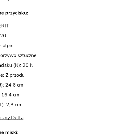
e przycisku:
ERIT
 20
- alpin
worzywo sztuczne
acisku (N): 20 N
e: Z przodu
B): 24,6 cm
: 16,4 cm
): 2,3 cm
czny Delta
e miski: