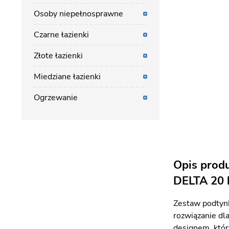
Osoby niepełnosprawne
Czarne łazienki
Złote łazienki
Miedziane łazienki
Ogrzewanie
Opis prod
DELTA 20 
Zestaw podty
rozwiązanie dl
designem, któr