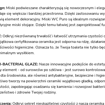
ign:
Miski podwieszane charakteryzują się nowoczesnym i eleg
aje się większa i bardziej przestronna. Dzięki zastosowaniu wyso
ią element dekoracyjny. Miski WC Puro są idealnym rozwiązan
dycyjne miski stojące. Dzięki temu łatwiej jest zaprojektować f
ć:
Odkryj niezrównaną trwałość i łatwość utrzymania czystości 
yjątkowa certyfikowana ceramika jest odporna na rdzę, działa
iwości higieniczne. Oznacza to, że Twoja toaleta nie tylko będz
inimalnym wysiłkiem.
TI-BACTERIAL GLAZE:
Nasze innowacyjne podejście do estety
dy element - od surowców po szkliwa - jest surowo kontrolowa
e dla środowiska, ale również antybakteryjne, bezpieczne i hig
zkliwo tworzy na powierzchni ceramiki wyjątkowo gładką, odpor
tości, zapobiegając osadzaniu się kamienia i rozwojowi bakterii
czeństwo i zdrowie Twojej rodziny.
czenia:
Odkryj sekret nieskazitelnej czystości z naszą cerami