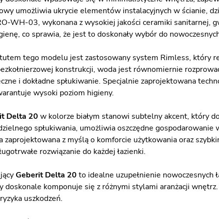
owy umożliwia ukrycie elementów instalacyjnych w ścianie, dzię
WH-03, wykonana z wysokiej jakości ceramiki sanitarnej, gwa
higienę, co sprawia, że jest to doskonały wybór do nowoczesnyc
tem tego modelu jest zastosowany system Rimless, który rew
bezkołnierzowej konstrukcji, woda jest równomiernie rozprowad
czne i dokładne spłukiwanie. Specjalnie zaprojektowana techno
gwarantuje wysoki poziom higieny.
t Delta 20
w kolorze białym stanowi subtelny akcent, który 
zielnego spłukiwania, umożliwia oszczędne gospodarowanie w
a zaprojektowana z myślą o komforcie użytkowania oraz szybki
ługotrwałe rozwiązanie do każdej łazienki.
ujący
Geberit Delta 20
to idealne uzupełnienie nowoczesnych ł
y doskonale komponuje się z różnymi stylami aranżacji wnętrz
ryzyka uszkodzeń.