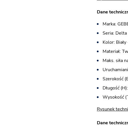
Dane techniczn
Marka: GEB
Seria: Delta
Kolor: Biały 
Materiał: T
Maks. siła n
Uruchamiani
Szerokość (
Długość (H)
Wysokość (T
Rysunek techni
Dane techniczn