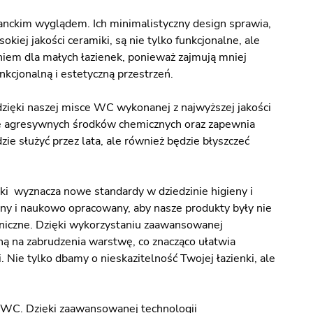
anckim wyglądem. Ich minimalistyczny design sprawia,
kiej jakości ceramiki, są nie tylko funkcjonalne, ale
iem dla małych łazienek, ponieważ zajmują mniej
unkcjonalną i estetyczną przestrzeń.
dzięki naszej misce WC wykonanej z najwyższej jakości
nie agresywnych środków chemicznych oraz zapewnia
ie służyć przez lata, ale również będzie błyszczeć
ki wyznacza nowe standardy w dziedzinie higieny i
ny i naukowo opracowany, aby nasze produkty były nie
ieniczne. Dzięki wykorzystaniu zaawansowanej
ną na zabrudzenia warstwę, co znacząco ułatwia
. Nie tylko dbamy o nieskazitelność Twojej łazienki, ale
ką WC. Dzięki zaawansowanej technologii