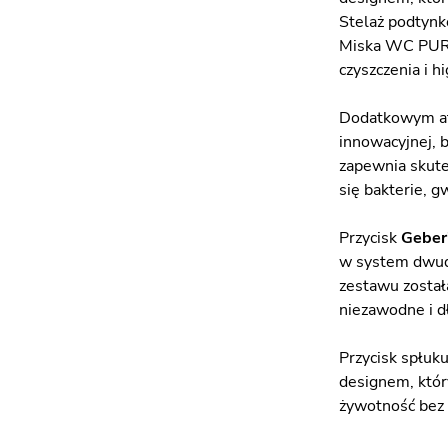
Stelaż podtynk
Miska WC PURO-
czyszczenia i 
Dodatkowym atu
innowacyjnej, 
zapewnia skute
się bakterie, 
Przycisk
Geberi
w system dwud
zestawu został
niezawodne i d
Przycisk spłuk
designem, któr
żywotność bez 